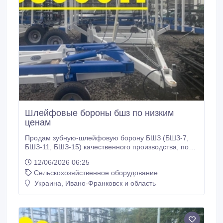
Шлейфовые бороны бшз по низким
ценам
Продам зубную-шлейфовую борону БШЗ (БШЗ-7,
БШЗ-11, БШЗ-15) качественного производства, по
демократичной цене. Рамная конструкция бороны
12/06/2026 06:25
изготовлена ​​из качественной профильной трубы,
Сельскохозяйственное оборудование
что гарантирует надежную и длительную
эксплуатацию агрегата. Рабочие шлейфы
Украина, Ивано-Франковск и область
соединены плавающими звеньями, что
обеспечивает качественное копирование рельефа
обрабатываемого поля.