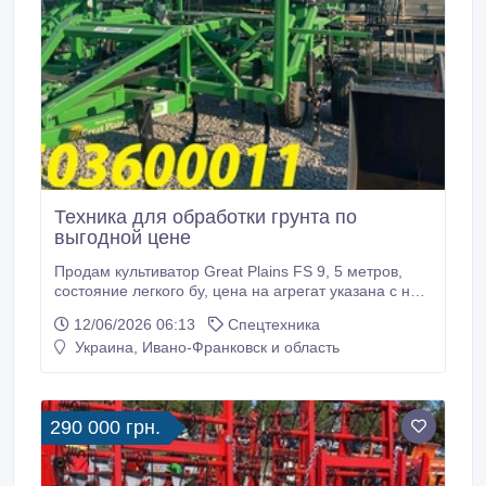
Техника для обработки грунта по
выгодной цене
Продам культиватор Great Plains FS 9, 5 метров,
состояние легкого бу, цена на агрегат указана с ндс.
Технические характеристики: Рабочая ширина - 9, 8
12/06/2026 06:13
Спецтехника
м Транспортная ширина - 4, 2 м Транспортная
Украина, Ивано-Франковск и область
высота - 4, 5 м Качественное производство, рабочие
органы Беллота, доставим по Украине,
обращайтесь 0503600011!.
290 000 грн.