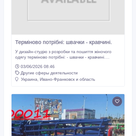
Терміново потрібні: швачки - кравчині.
У дизайн-студію з розробки та пошиття жіночого
одягу терміново потрібні: - швачки - кравчині.
Обов'язкові вимоги: Досвід роботи в індивідуальному
03/06/2026 08:46
пошитті від 2-х років. Акуратність, креативність. Ми
Другие сферы деятельности
пропонуємо високу заробітну плату від 18000 до
30000 грн за високу якість роботи.
Украина, Ивано-Франковск и область