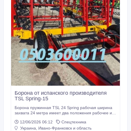
Борона от испанского производителя
TSL Spring-15
Борона пружинная TSL 24 Spring рабочая ширина
захвата 24 метра имеет два положения рабочее и
транспортное, применяется в растениеводстве для
12/06/2026 06:12
Спецтехника
боронования пахоты, довсходового и
Украина, Ивано-Франковск и область
послвсходовового боронования. Борона