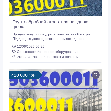
Грунтообробний агрегат за вигідною
ціною
Продам нову борону, ротаційну, захват 6 метрів.
Підійде для довсходового та післясходового
боронування посівів польових культур (зернових,
12/06/2026 06:26
просапних, технічних). Справиться з задачами
Сельскохозяйственное оборудование
розпушення, аерації, грунту, знищення
ниткоподібних бур’янів. Технічні характеристики :
Украина, Ивано-Франковск и область
Робоча швидкість від 8 до 19 кілометрів на годину
Агетується з трактором 50 л/с За усіма питаннями
0503600011.
410 000 грн.