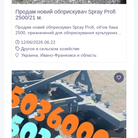
Продам новий обприскувач Spray Profi
2500/21 м.
Продам новий обприскувач Spray Profi, об'єм бака
2500, призначений для обприскування культурних
рослин, відрізняється високою універсальністю.
12/06/2026 06:22
Захищає культурні рослини від шкідників. Він
Другое в сельском хозяйстве
ідеально підходить для обприскування
сільськогосподарських культур, забезпечуючи
Украина, Ивано-Франковск и область
повноцінне покриття рослин. Цей агрегат має повну
гідравліку, обладнаний змішувачем у баку, а також
додатковими лінійними фільтрами для
забезпечення чистоти робочого розчину.