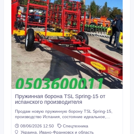
Пружинная борона TSL Spring-15 от
испанского производителя
Продам новую пружинную борону TSL Spring-15,
производство Испания, состояние идеальное,
борона является аналогом бороны 3пг-15.
08/06/2026 12:50
Спецтехника
Применяется для ранневесеннего боронования
Украина, Ивано-Франковск и область
почвы, озимых посевов, довсходового и