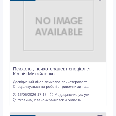
Психолог, психотерапевт спеціаліст
Ксенія Михайленко
Досвідчений лікар-психолог, психотерапевт.
Спеціалізується на роботі з тривожними та
депресивними станами, емоційним вигоранням,
16/05/2026 17:15
Медицинские услуги
самооцінкою, особистісними та сімейними
Украина, Ивано-Франковск и область
труднощами. Проводить індивідуальні психологічні
консультації для дорослих. У своїй практиці поєднує
науковий підхід та сучасні психотерапевтичні
методи.