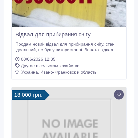
Відвал для прибирання снігу
Продам новий відвал для прибирання снігу, стан
ідеальний, не був у використанні. Лопата-відвал
виготовлена з якісних матеріалів, в основі надміцний
08/06/2026 12:35
метал, та гумовий амортизатор товщиною до 40 мм.
Другое в сельском хозяйстве
Агетується з тракторами МТЗ та ЮМЗ, потужністтю
від 40 к.с. Агрегат може працювати як зі снігом, так і
Украина, Ивано-Франковск и область
з щебнем чи піском.
18 000 грн.