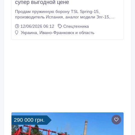
супер выгодной цене
Продам пружинную борону TSL Spring-15,
производитель Испания, аналог модели Зпг-15,
цена снижена, борона полностью новая, не была в
12/06/2026 06:12
Спецтехника
эксплуатации. Конструкция предусматривает 2
Украина, Ивано-Франковск и область
положения: рабочее и транспортное. Технические
характеристики Ширина захвата - 15, 2 м Глубина
обработки - от 2 до 9 см Углы наклона зубьев - 15,
30, 45, 60, 75, 90° Шаг зубового поля - 38 мм
Рабочая скорость - до 15 км/час
Производительность - до 22.
290 000 грн.