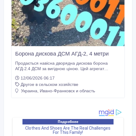
Борона дискова ДСМ АГД-2, 4 метри
Продається навісна дворядна дискова борона
АГД-2.4 ДСМ за вигідною ціною. Цей агрегат
призначений для основної обробки та підготовки
12/06/2026 06:17
ґрунту перед посівом зернових і технічних культур.
Другое в сельском хозяйстве
Основні технічні характеристики включають: Ширина
захвату: 2, 4 метри Діаметр дисків: 660 мм, товщина
Украина, Ивано-Франковск и область
6 мм, виготовлені зі сталі 30MnB5 Рама: квадратна
труба 100х100х6 зі сталі S355J2H Підшипники: FKL
Вага: 900 кг Рекомендована потужність трактора: 80
к.