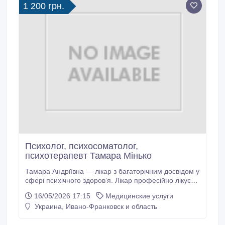
1 200 грн.
Психолог, психосоматолог,
психотерапевт Тамара Мінько
Тамара Андріївна — лікар з багаторічним досвідом у
сфері психічного здоров’я. Лікар професійно лікує
психологічні проблеми та захворювання: різні
16/05/2026 17:15
Медицинские услуги
страхи, тривога, нав'язливі дії та думки, порушення
Украина, Ивано-Франковск и область
поведінки, агресія, конфліктність, асоціальна
поведінка, головний біль, мігрень, порушення сну,