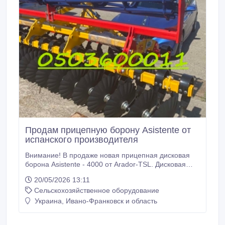
Продам прицепную борону Asistente от
испанского производителя
Внимание! В продаже новая прицепная дисковая
борона Asistente - 4000 от Arador-TSL. Дисковая
борона, с возможностью регулировки передней
20/05/2026 13:11
балки дисков, предназначена для лущения
Сельскохозяйственное оборудование
пожнивных остатков и обработки почвы после
посевов. По всем вопросам обращайтесь по номеру
Украина, Ивано-Франковск и область
0503600011..