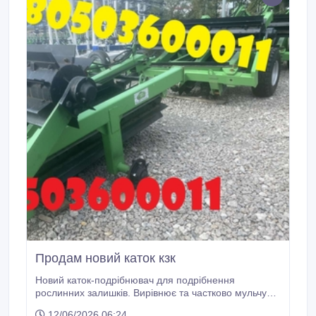
Продам новий каток кзк
Новий каток-подрібнювач для подрібнення
рослинних залишків. Вирівнює та частково мульчує
поверхню землі, подрібнює залишки рослин, сприяє
12/06/2026 06:24