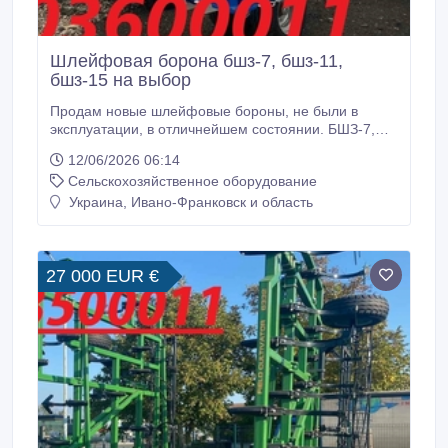
Шлейфовая борона бшз-7, бшз-11,
бшз-15 на выбор
Продам новые шлейфовые бороны, не были в
эксплуатации, в отличнейшем состоянии. БШЗ-7,
БШЗ-11, БШЗ-15, выполнены из профильной трубы
12/06/2026 06:14
120х80х6 мм та 120х120х8 мм. Рабочие шлейфы
Сельскохозяйственное оборудование
соединены плавающими звеньями, что
обеспечивает качественное копирование рельефа,
Украина, Ивано-Франковск и область
подходит для работы в любом климате. Оснащены
зубьями, каждый из которых посажен на свою ось и
размещен под небольшим углом для качественной
обработки грунта.
27 000 EUR €