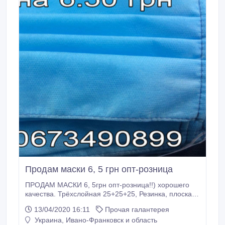
Продам маски 6, 5 грн опт-розница
ПРОДАМ МАСКИ 6, 5грн опт-розница!!) хорошего
качества. Трёхслойная 25+25+25, Резинка, плоская,
очень удобная, не натирает!!) Есть сертификат на
13/04/2020 16:11
Прочая галантерея
материал спанбонд. Отправлю наложенным
Украина, Ивано-Франковск и область
платежом. Все условия доставки, количество по