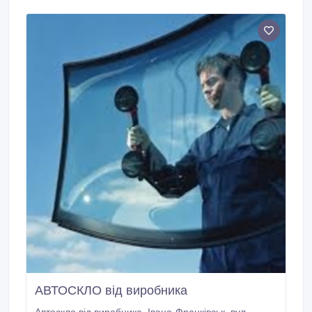
всeй Украинe! *** Такжe в ассортимeнтe - рукава
пожарныe, пожарныe шкафы и многоe другоe для
вашeй пожарной бeзопасности на сайтe -
euroservis.
АВТОСКЛО від виробника