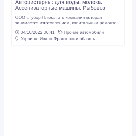
Автоцистерны: для воды, молока.
Ассенизаторные машины. Рыбовоз
ООО «Тубор-Плюс», это компания которая
занимается изготовлением, капитальным ремонтом,
продажей автоцистерн (молоковозы, водовозы,
04/10/2022 06:41
Прочие автомобили
рыбовозы, ассенизаторные машины) и другой
Украина, Ивано-Франковск и область
спецтехники различного уровня сложности.
Руководитель и сотрудники компании имеют
большой опыт в изготовлении автоцистерн на базе
различных шасси автомобилей, прицепов и
полуприцепов.