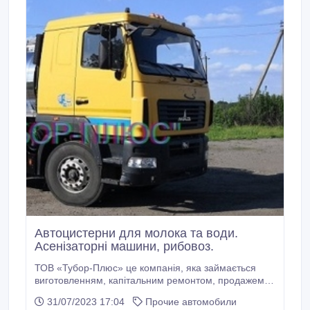
Автоцистерни для молока та води.
Асенізаторні машини, рибовоз.
ТОВ «Тубор-Плюс» це компанія, яка займається
виготовленням, капітальним ремонтом, продажем
автоцистерн (молоковозів, водовозів, рибовозів,
31/07/2023 17:04
Прочие автомобили
асенізаторних машин) та іншої спецтехніки і різного