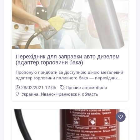
Перехідник для заправки авто дизелем
(адаптер горловини бака)
Пропоную придбати за доступною ціною металевий
адаптер горловини паливного бака — перехідник
для заправки дизелем (перехідник, лейка, лійка,
28/02/2021 12:05
Прочие автомобили
воронка). На багатьох АЗС дизельні пістолети —
Украина, Ивано-Франковск и область
такої ж товщини, як і бензинові... На сучасних
дизельних авто горловина паливного бака зроблена
під євростандарт пістолета: він товстіший за
бензиновий і розтискає в горловині стопор, який
оберігає власника від установки в горловину
пістолета для бензину.