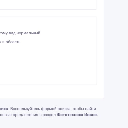
спышкой за 3850 гривен куплен 2 года тому вид нормальный.
 и область
ника
. Воспользуйтесь формой поиска, чтобы найти
новые предложения в раздел
Фототехника Ивано-