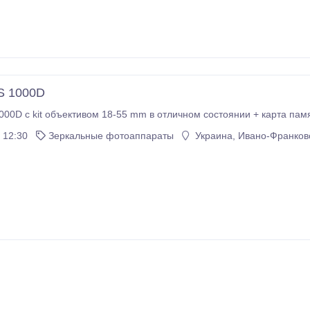
S 1000D
00D c kit объективом 18-55 mm в отличном состоянии + карта памят
 12:30
Зеркальные фотоаппараты
Украина, Ивано-Франковс