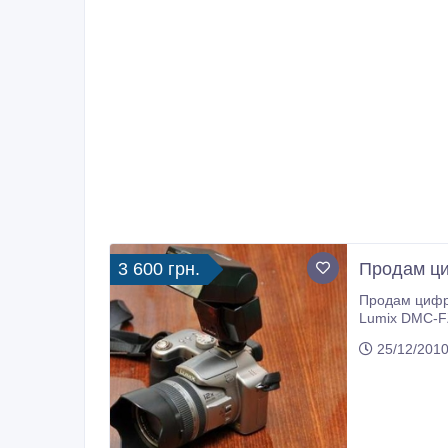
3 600 грн.
Продам ци
Продам цифро
Lumix DMC-FZ50, оснащенная объективом LEICA DC с оптическим трансфокатором 12x (35
светосилой f
25/12/2010
разрешающей