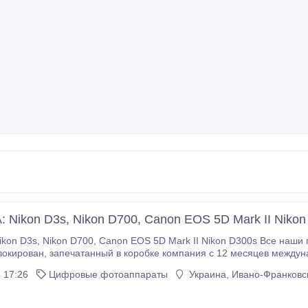
Nikon D3s, Nikon D700, Canon EOS 5D Mark II Nikon
Все наши продукты компании являются совершенно
есяцев международной гарантии от Производственная
 вернуть политику сразу после родов прямо к месту назначения, мы продаем новейшие новый Nikon и
 17:26
Цифровые фотоаппараты
Украина, Ивано-Франковск
ВЫ ХОТИТЕ РАЗМЕСТИТЬ ЗАКАЗ .