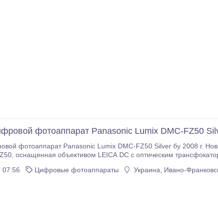
фровой фотоаппарат Panasonic Lumix DMC-FZ50 Sil
вой фотоаппарат Panasonic Lumix DMC-FZ50 Silver бу 2008 г. Нов
-420 мм в 35-мм эквиваленте) и
/2.8. Фотокамера Panasonic Lumix DMC-FZ50 оснащена 10.1-мегап
 07:56
Цифровые фотоаппараты
Украина, Ивано-Франковск
 способностью.