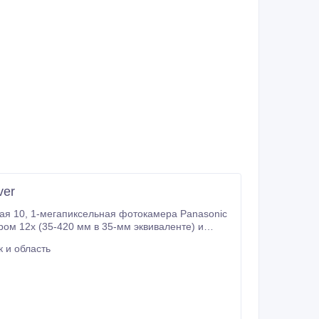
ver
ая 10, 1-мегапиксельная фотокамера Panasonic
иксельной ПЗС-матрицей с высокой
 и область