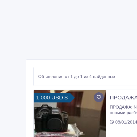
Объявления от 1 до 1 из 4 найденных.
1 000 USD $
ПРОДАЖА: 
ПРОДАЖА: Nikon D3s, Nikon D700, Canon EOS 5D Mark II Nikon D300s 
новыми разблокирован, запечатанный в коробке компания с 12 м
компания и 90 дней
08/01/2014
камер 