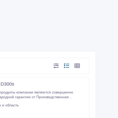
 D300s
 Canon
 и область