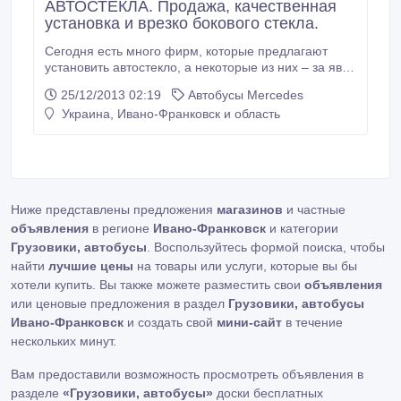
АВТОСТЁКЛА. Продажа, качественная
установка и врезко бокового стекла.
Сегодня есть много фирм, которые предлагают
установить автостекло, а некоторые из них – за явно
заниженной стоимостью. Дешевая замена, -
25/12/2013 02:19
Автобусы Mercedes
(вероятно) дешевы материалы, результат -
Украина, Ивано-Франковск и область
вылетевшее стекло. Некачественная установка
автостёкла – это ДТП! Наши специалисты имеют
огромный опыт (более 10 лет) в этой сфере.
Ниже представлены предложения
магазинов
и частные
объявления
в регионе
Ивано-Франковск
и категории
Грузовики, автобусы
. Воспользуйтесь формой поиска, чтобы
найти
лучшие цены
на товары или услуги, которые вы бы
хотели купить. Вы также можете разместить свои
объявления
или ценовые предложения в раздел
Грузовики, автобусы
Ивано-Франковск
и создать свой
мини-сайт
в течение
нескольких минут.
Вам предоставили возможность просмотреть объявления в
разделе
«Грузовики, автобусы»
доски бесплатных