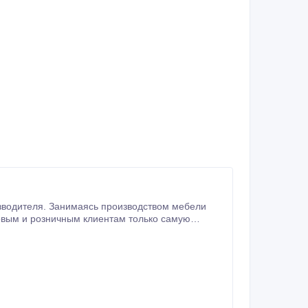
зводителя. Занимаясь производством мебели
качественную мебель из натурального дерева. Стул Шекспир - это востребованная модель для кафе, баров, ресторанов.