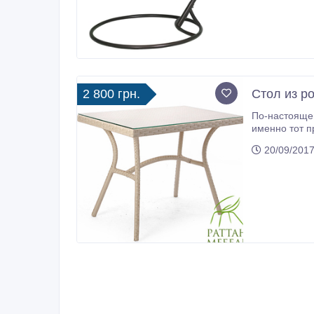
2 800 грн.
Стол из ро
По-настоящем сде
именно тот предмет мебели, который будет притягивать к
со стеклом по ц
20/09/2017