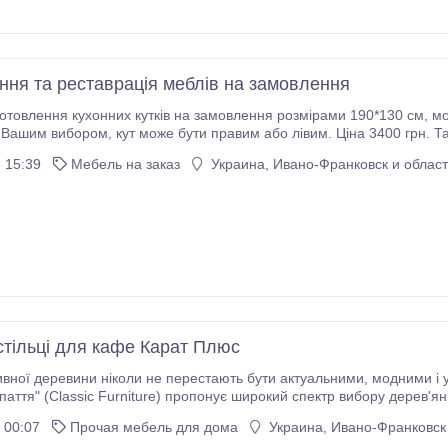
ння та реставрація меблів на замовлення
я кухонних кутків на замовлення розмірами 190*130 см, можливо у різних кольорах. Тканина може бути
лівим. Ціна 3400 грн. Також здійснюю реставрацію м’яких меблів, заміну
тканини, пружин, поролону та зміну дизайну за Вашими вподобаннями.
 15:39
Мебель на заказ
Украина, Ивано-Франковск и област
стільці для кафе Карат Плюс
вини ніколи не перестають бути актуальними, модними і універсальними. Виробник меблів, "Класичні
я" (Classic Furniture) пропонує широкий спектр вибору дерев'яних стільців. Меблі з маси
довговічними, завжди актуальними і екологічно безпечними.
 00:07
Прочая мебель для дома
Украина, Ивано-Франковск 