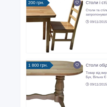
200 грн.
Столи і ст
Столи та стільці від Виробника Фабрика « Класична мебл
запропонувати столи і стільці для кафе 
09/11/2015
1 800 грн.
Столи обід
Товар від виробника! Матеріал: Натуральне дерево - Бук, єврощит Основний колі
Бук, Вільха Є два типи поверхні: квадрат, овал, круг Можливе індивідуальне замовлення. Наш сайт: http://meblioptom.com.ua/
09/11/2015