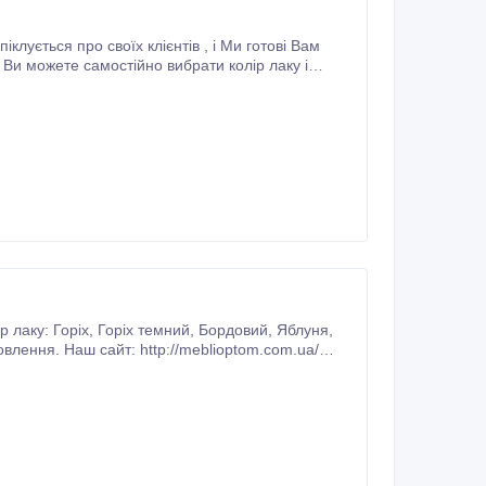
еликий та малий ОПТ.