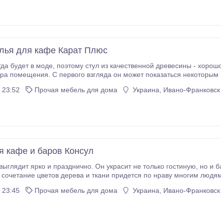
улья для кафе Карат Плюс
твенной древесины - хорошо просушенного и простояного бука - модный
помещения. С первого взгляда он может показаться некоторым простоватым, однак
сутствие обивки позволит использовать его в кафетериях и
 23:52
Прочая мебель для дома
Украина, Ивано-Франковск 
ресторанах, где всегда наблюдается большой наплыв людей.
я кафе и баров Консул
 ярко и празднично. Он украсит не только гостиную, но и банкетный зал изысканного ресторана.
ногим людям и позволит вписать данный предмет мебели в
любой интерьер. Стулья от Производителя Наш сайт: http://meblioptom.
 23:45
Прочая мебель для дома
Украина, Ивано-Франковск 