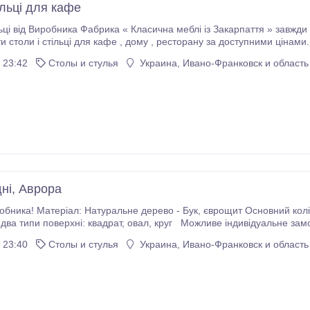
ільці для кафе
і із Закарпаття » завжди піклується про своїх клієнтів , і Ми готові Вам
, дому , ресторану за доступними цінами. Ви можете самостійно вибрати колір лаку і
тканини для своїх стільців і столів . Розміри стільців для кафе : 46/45/100 см.
 23:42
Столы и стулья
Украина, Ивано-Франковск и область
ні, Аврора
р лаку: Горіх, Горіх темний, Бордовий, Яблуня,
Ціни уточнюйте у менеджера Шукаємо оптовиків для співпраці! В
 23:40
Столы и стулья
Украина, Ивано-Франковск и область