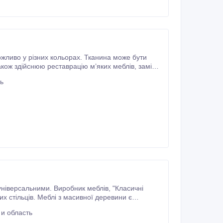
ь
вної деревини є
и область