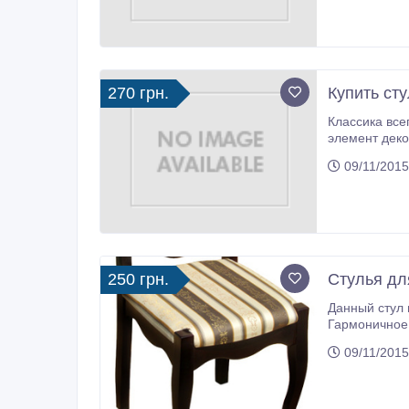
270 грн.
Купить ст
Классика всегда будет в моде, поэтому стул из качес
элемент декора 
впечатление. Во-первых, такой стул чрезвычайно практичный. От
09/11/2015
250 грн.
Стулья дл
Данный стул выглядит
Гармоничное сочетание цветов дерева и ткани придется по нраву м
09/11/2015