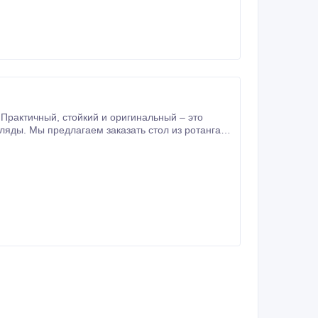
ригинальный – это
 из ротанга -
гольную столешницу и деликатные ножки.