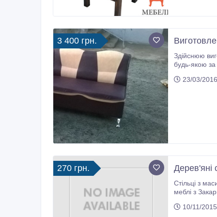
3 400 грн.
Виготовле
Здійснюю виготовленн
будь-якою за Вашим вибором, кут може бути правим або 
23/03/2016
270 грн.
Дерев'яні 
Стільці з масивної дере
меблі з Закарпатт
10/11/2015