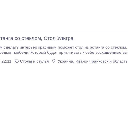
танга со стеклом, Стол Ультра
лать интерьер красивым поможет стол из ротанга со стеклом. Практичный, стойкий и о
 себе восхищенные взгляды. Мы предлагаем заказать стол из ротанга
ене прямого производителя – без дополнительных наценок и посредников! Стол Ультра
 22:11
Столы и стулья
Украина, Ивано-Франковск и область
оригинальная модель, которая соединяет в себе традиционную прямоу