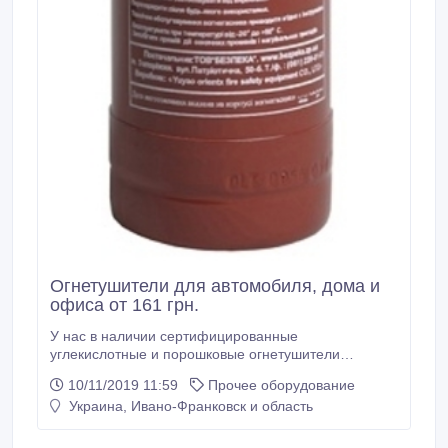
Огнетушители для автомобиля, дома и
офиса от 161 грн.
У нас в наличии сертифицированные
углекислотные и порошковые огнетушители
Украинского производства по самым приемлемым
10/11/2019 11:59
Прочее оборудование
ценам. ЕВРОСЕРВИС - всегда свежие, новые
Украина, Ивано-Франковск и область
огнетушители, с гарантией, паспортом и
сертификатом, по цене производителя. Рукава
пожарные, пожарные шкафы и многое другое для