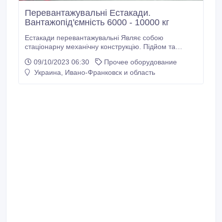
Перевантажувальні Естакади.
Вантажопід'ємність 6000 - 10000 кг
Естакади перевантажувальні Являє собою
стаціонарну механічну конструкцію. Підйом та
опускання здійснюється ручними опорно-
09/10/2023 06:30
Прочее оборудование
гвинтовими пристроями (домкратами). Призначена
Украина, Ивано-Франковск и область
для одночасної обробки від 2 до 10 напівпричепів
або вивантаженя родукції з вагонів і т. і., вилковою
технікою на землю або з пандуса.