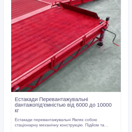
Естакади Перевантажувальні
dантажопід'ємністью від 6000 до 10000
кг
Естакади перевантажувальні Являє собою
стаціонарну механічну конструкцію. Підйом та
опускання здійснюється ручними опорно-