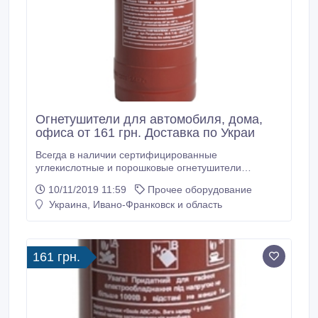
Огнетушители для автомобиля, дома,
офиса от 161 грн. Доставка по Украи
Всегда в наличии сертифицированные
углекислотные и порошковые огнетушители
Украинского производства по самым приемлемым
10/11/2019 11:59
Прочее оборудование
ценам. *** ЕВРОСЕРВИС - всегда свежие, новые
Украина, Ивано-Франковск и область
огнетушители, с гарантией, паспортом и
сертификатом. Цена производителя. *** Также в
ассортименте - рукава пожарные, пожарные шкафы
и многое другое для вашей пожарной безопасности
161 грн.
на сайте - euro servis.