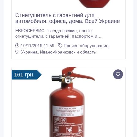
Огнетушитель с гарантией для
автомобиля, офиса, дома. Всей Украине
ЕВРОСЕРВИС - всегда свежие, новые
огнетушители, с гарантией, паспортом и
сертификатом. В наличии сертифицированные
10/11/2019 11:59
Прочее оборудование
углекислотные и порошковые огнетушители
Украина, Ивано-Франковск и область
Украинского производства по самым приемлемым и
низким ценам. Также в ассортименте - рукава
пожарные, пожарные шкафы и многое другое для
вашей пожарной безопасности на сайте - euro
161 грн.
servis.