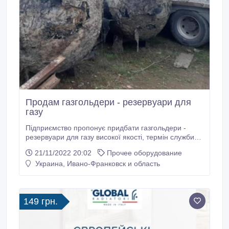
Продам газгольдери - резервуари для
газу
Підприємство пропонує придбати газгольдери -
резервуари для газу високої якості, термін служби
яких становить до 30 років, за цінами від заводів-
21/11/2022 20:02
Прочее оборудование
виробників ємнісного обладнання. У продажу є
Украина, Ивано-Франковск и область
ємності для газу об'ємом: 4, 8; 5; 25; 46; 100 м3.
Доставка на склад покупця. Газгольдери для
зрідженого газу, що реалізуються нашою фірмою,
можуть бути використані для: - будівництва
149 грн.
газонаповнювальних станцій; - виробництва газових
заправок; - будівництва резервуарних установок для
газифікації зрідженим газом промислових та