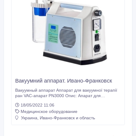
Вакуумний аппарат. Ивано-Франковск
Вакуумный аппарат Аппарат для вакуумної терапії
ран VAC-апарат PN3000 Опис: Апарат для
вакуумної терапії ран PN3000 змінює традиційний
18/05/2022 11:06
підхід у лікуванні ран. Цей прилад використовує
Медицинское оборудование
передову технологію NPWT, вплив на уражену
ділянку тіла від’ємним тиском. Завдяки подвійній
Украина, Ивано-Франковск и область
функції “Іригація” + “Забезпечення”, рани активно
гояться.