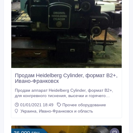
Продам Heidelberg Cylinder, формат В2+,
Ивано-Франковск
Продам аппарат Heidelberg Cylinder, формат В2+,
для конгревного тиснения, высечки и горячего
тиснения фольгой. Максимальная скорость 4600
01/01/2021 18:49
Прочее оборудование
листов / час. Полиграфическое оборудование
Украина, Ивано-Франковск и область
находится в идеальном состоянии. Цена -
договорная. Тел.: (050) 351-66-94. Андрей..