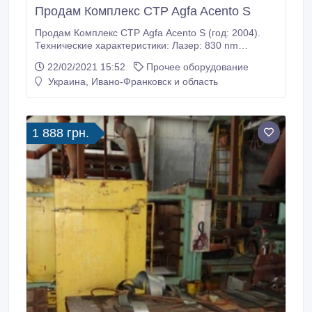
Продам Комплекс CTP Agfa Acento S
Продам Комплекс CTP Agfa Acento S (год: 2004).
Технические характеристики: Лазер: 830 nm
инфракрасный термальный. Источник света: 32-
22/02/2021 15:52
Прочее оборудование
канальный инфракрасный лазерный диод.
Украина, Ивано-Франковск и область
Минимальный размер пластин: 324x370 мм
стандарт, 304x370 мм опция. Максимальный размер
пластин: 830x660 мм. Толщина пластин: 0, 15 мм
до 0, 3 мм.
1 888 грн.