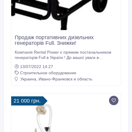
Продаж портативних дизельних
генераторів Full. Знижки!
Компанія Rental Power є прямим постачальником
генераторів Full в Україні ! До вашої уваги в
наявності дві супер моделі зі ЗНИЖКАМИ:
13/07/2022 14:27
FDL6500LE (4, 5 кВт) FDL9000LE (6, 3 кВт) Переваги
Строительное оборудование
та особливості: Портативні Портативні Легківність
лічильника мото-годин Наявність лічильника мото-
Украина, Ивано-Франковск и область
годин Легкі Гарантія *Більше інформації на сайті:
https://rental-power.
21 000 грн.