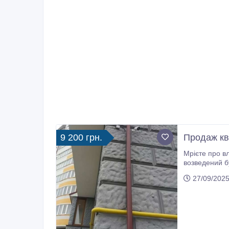
9 200 грн.
Продаж кв
Мрієте про власну квартиру в Іва
возведений будівельною компанією "
цьому відстан
27/09/2025