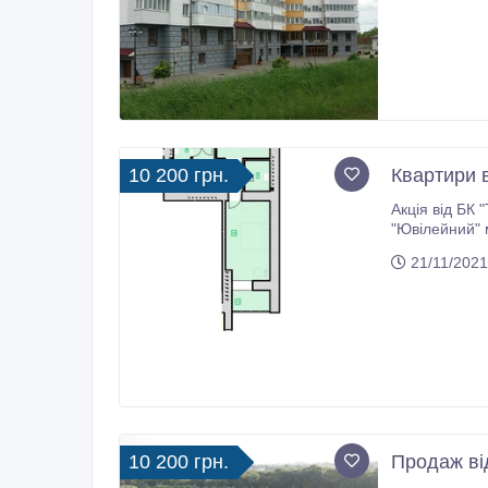
10 200 грн.
Квартири в
Акція від БК "Траян" мінус 800, 00 
"Ювілейний" м
21/11/2021
10 200 грн.
Продаж ві