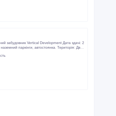
мна котельня Стіни газоблок.
сть