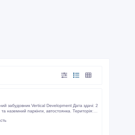
тономна котельня Стіни газоблок.
сть