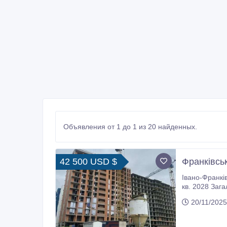
Объявления от 1 до 1 из 20 найденных.
42 500 USD $
Франківсь
Івано-Франківськ Прода
кв. 2028 Загальна площа 67.30 м2, житлова площ
Двір без маш
20/11/2025