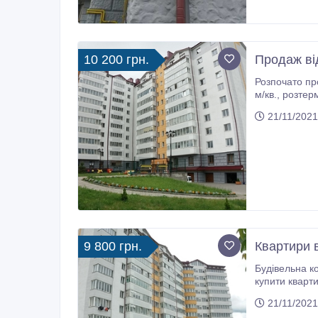
10 200 грн.
Продаж від
Розпочато продаж
м/кв., 
21/11/2021
9 800 грн.
Квартири 
Будівельна к
купити квартиру недорого? Бажаєте, щоб вона
21/11/2021