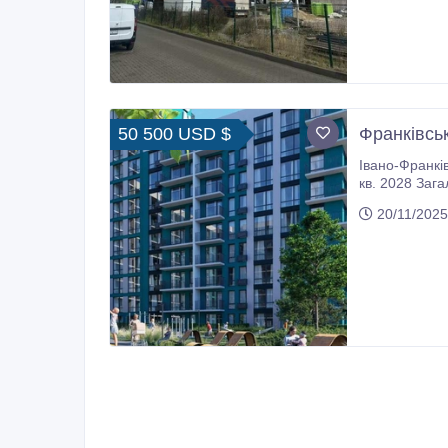
50 500 USD $
Франківсь
Івано-Франківськ Прода
кв. 2028 Загальна площа 80м2, житлова площа 46, 30 м
без машин Те
20/11/2025