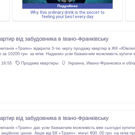
артир від забудовника в Івано-Франківську
омпанія «Траян» відкрила 3-тю чергу продажу квартир в ЖК «Ювілей
о за 10200 грн. за м/кв. Надаємо усім бажаючим можливість купити к
Продаж житла в Івано-Франківську пропонується на максимально комфор
 16:55
Продажа квартиры
Украина, Ивано-Франковск и обла
артир від забудовника в Івано-Франківську
омпанія «Траян» дає усім бажаючим можливість вже сьогодні купити
 акційною ціною. Акція від БК «Траян»: мінус 800, 00 грн. на м/кв п