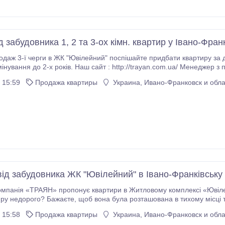
 забудовника 1, 2 та 3-ох кімн. квартир у Івано-Фран
 3-ї черги в ЖК "Ювілейний" поспішайте придбати квартиру за дуже вигідною ціною, в
розтермінування до 2-х років. Наш сайт : http://trayan.com.ua/ Менедж
 15:59
Продажа квартиры
Украина, Ивано-Франковск и обла
від забудовника ЖК "Ювілейний" в Івано-Франківську
омпанія «ТРАЯН» пропонує квартири в Житловому комплексі «Ювілейни
 була розташована в тихому місці та зі зручним транспортним сполученням? Тоді
ми готові Вам допомогти. Вашій увазі пропонують квартири по доступній 
 15:58
Продажа квартиры
Украина, Ивано-Франковск и обла