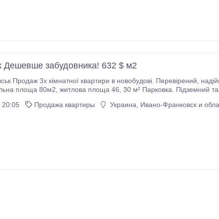
к Дешевше забудовника! 632 $ м2
ж 3х кімнатної квартири в новобудові. Перевірений, надійний забудовник Vertical Development Дата здачі: 2
² Парковка. Підземний та наземний паркінги, автостоянка. Територія: Двір
хнологія: Монолітно - каркасна Поверховість: 12 Опалення: Автоно
 20:05
Продажа квартиры
Украина, Ивано-Франковск и обла