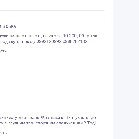
ківську
сього за 10 200, 00 грн за
ер з продажу та показу 0992120992 0988282182.
сть
й» у місті Івано-Франківськ. Ви шукаєте, де
ціні в місті Івано-Франківську від забудовника.
сть