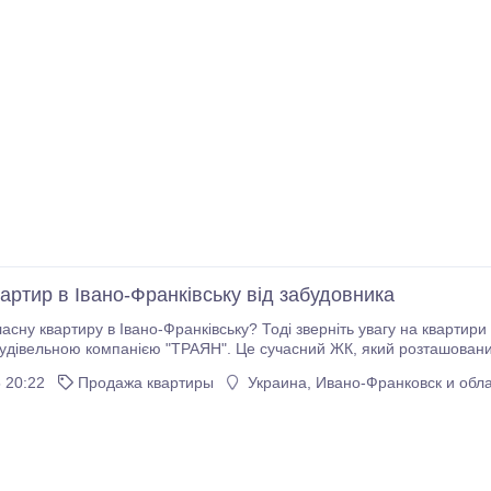
артир в Івано-Франківську від забудовника
но-Франківську? Тоді зверніть увагу на квартири в житловому комплексі "Ювілейний", який
ТРАЯН". Це сучасний ЖК, який розташований у мальовничому місці з чистим повітрям. При
ь до центру міста складає всього 10 хвилин їзди.
 20:22
Продажа квартиры
Украина, Ивано-Франковск и обла