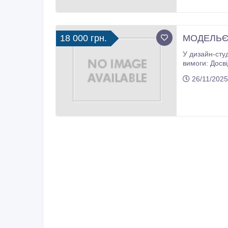
18 000 грн.
МОДЕЛЬЄР
У дизайн-студію з роз
вимоги: Досвід роботи в індивідуальному пошитті від 2-х років. Акуратність, креативність. Ми пропонуємо високу заробітну плату
26/11/2025