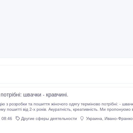
потрібні: швачки - кравчині.
бки та пошиття жіночого одягу терміново потрібні: - швачки - кравчині. Обов'язкові вимоги: Досвід роботи в
ків. Акуратність, креативність. Ми пропонуємо високу заробітну плату від 18000 до 30000 грн за
 роботи.
 08:46
Другие сферы деятельности
Украина, Ивано-Франков