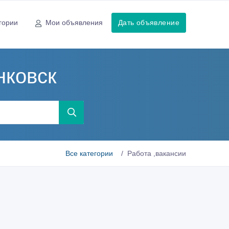
гории
Мои объявления
Дать объявление
нковск
Все категории
Работа ,вакансии