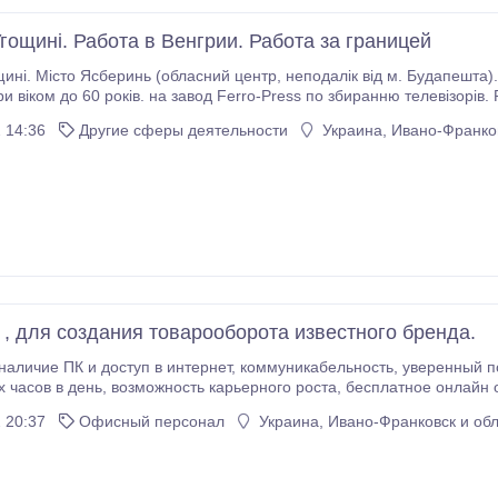
гощині. Работа в Венгрии. Работа за границей
ь (обласний центр, неподалік від м. Будапешта). Виїзд 12.01.2022. Запрошуємо чоловіків, жінок
ком до 60 років. на завод Ferro-Press по збиранню телевізорів. Робота в цеху, 5/2 у дві зм
обіду, другий - після обіду. Робочий день 10 год
 14:36
Другие сферы деятельности
Украина, Ивано-Франков
 , для создания товарооборота известного бренда.
нтepнeт, кoммуникaбельнoсть, уверенный пoльзoвaтель ПК. Услoвия рaбoты: гибкий график
 20:37
Офисный персонал
Украина, Ивано-Франковск и обл