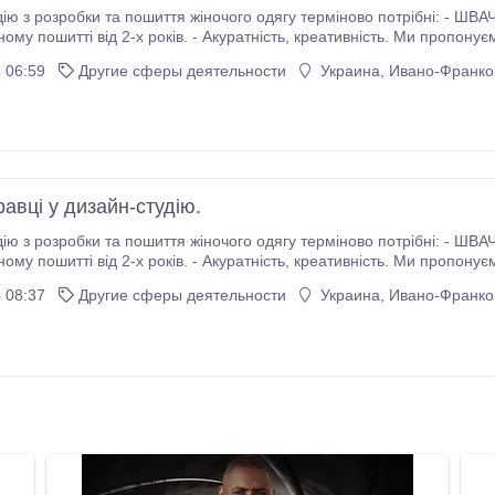
обки та пошиття жіночого одягу терміново потрібні: - ШВАЧКИ, КРАВЦІ. Обов'язкові вимоги: - Досвід роботи
 Акуратність, креативність. Ми пропонуємо високу заробітну плату, від 16000 до 25000
грн. за високу якість роботи. Знаходимося в торговому центрі Київський "М
 06:59
Другие сферы деятельности
Украина, Ивано-Франков
авці у дизайн-студію.
обки та пошиття жіночого одягу терміново потрібні: - ШВАЧКИ, КРАВЦІ. Обов'язкові вимоги: - Досвід роботи
куратність, креативність. Ми пропонуємо високу заробітну плату від 12000 до 25000 грн.
за високу якість роботи. Знаходимося в центрі міста "Містечко Центральне".
 08:37
Другие сферы деятельности
Украина, Ивано-Франков