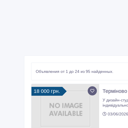
Объявления от 1 до 24 из 95 найденных.
18 000 грн.
Терміново 
У дизайн-студію з розро
індивідуальному пошитті від 2-х ро
високу якість
03/06/2026