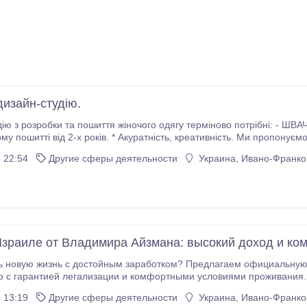
дизайн-студію.
робки та пошиття жіночого одягу терміново потрібні: - ШВАЧКИ. Обов'язкові вимоги: * Досвід роботи в
років. * Акуратність, креативність. Ми пропонуємо високу заробітну плату від 16000 до 30000 грн
за високу якість роботи. Знаходимося в торговому центрі Київський "Містечко
 22:54
Другие сферы деятельности
Украина, Ивано-Франков
Израиле от Владимира Айзмана: высокий доход и ко
 достойным заработком? Предлагаем официальную работу в Израиле для мужчин, женщин и
 с гарантией легализации и комфортными условиями проживания.
 13:19
Другие сферы деятельности
Украина, Ивано-Франков