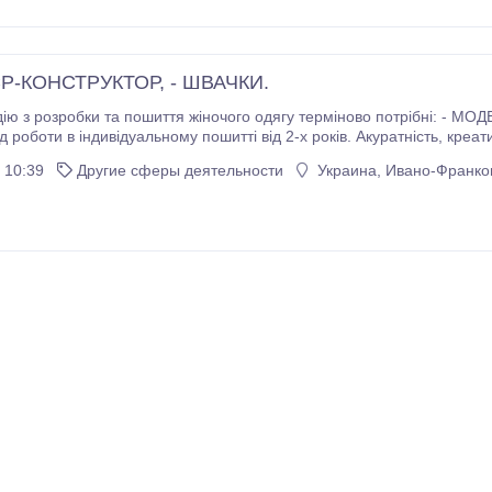
-КОНСТРУКТОР, - ШВАЧКИ.
робки та пошиття жіночого одягу терміново потрібні: - МОДЕЛЬЄР-КОНСТРУКТОР, - ШВАЧКИ. Обов'язкові
від 18000 до 30000 грн за високу якість роботи.
 10:39
Другие сферы деятельности
Украина, Ивано-Франков