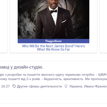
авці у дизайн-студію.
обки та пошиття жіночого одягу терміново потрібні: - ШВАЧКИ, КРАВЦІ. Обов'язкові вимоги: - Досвід роботи
куратність, креативність. Ми пропонуємо високу заробітну плату від 12000 до 25000 грн.
за високу якість роботи. Знаходимося в центрі міста "Містечко Центральне".
 16:27
Другие сферы деятельности
Украина, Ивано-Франков