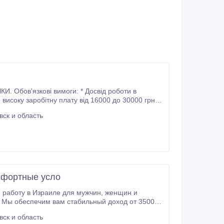
 Центральне".
ск и область
мфортные усло
 Мы обеспечим вам стабильный доход от 3500$
до 5500$ в месяц и полный юридический и организационный сервис. Что мы предлагаем? • Бесплатное жильё.
ск и область