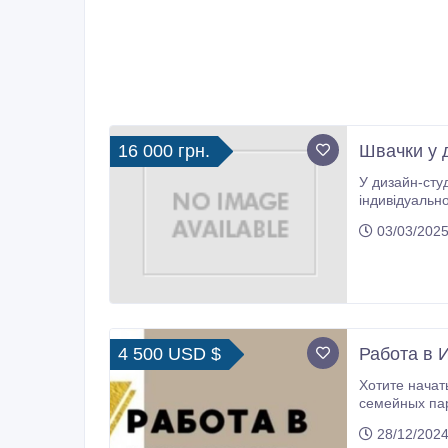
16 000 грн.
Швачки у 
У дизайн-студію з роз
індивідуальному пошитті від 2-х 
03/03/2025
4 500 USD $
Работа в 
Хотите начать новую жизнь с
семейных пар
28/12/2024