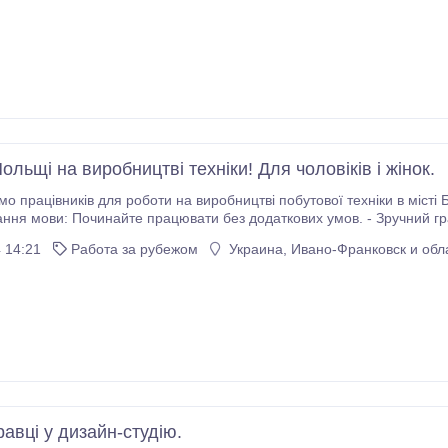
ольщі на виробництві техніки! Для чоловіків і жінок.
івників для роботи на виробництві побутової техніки в місті Білосток. Що ми пропонуємо: - 
ання мови: Починайте працювати без додаткових умов. - Зручний граф
дозволяє планувати свій час. - Заробітна плата - Для ос
 14:21
Работа за рубежом
Украина, Ивано-Франковск и обл
авці у дизайн-студію.