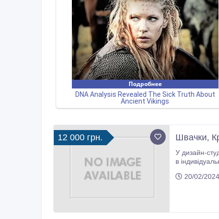
12 000 грн.
Швачки, Кр
У дизайн-студію з розр
в індивідуальному пошитті від 2-х років. - А
20/02/2024