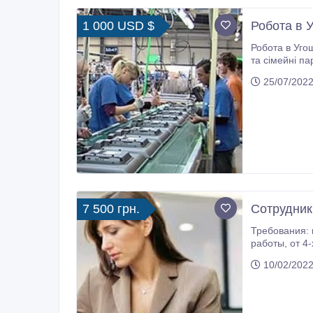
1 000 USD $
Робота в У
Робота в Угощині. Місто Ясберин
та сімейні пари ві
25/07/2022
7 500 грн.
Сотрудник
Требования: нaличиe ПК и дocтуп в и
работы, от 4-х часов в день, вoзмoжнocть кapьepнoгo pocтa, бecплaтнoe oнлaйн oбучeниe. Oбязaннoсти: paзмeщeниe
10/02/2022