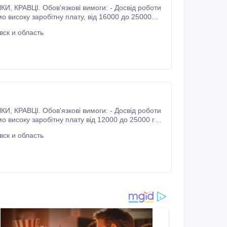
істечко Центральне".
ск и область
ск и область