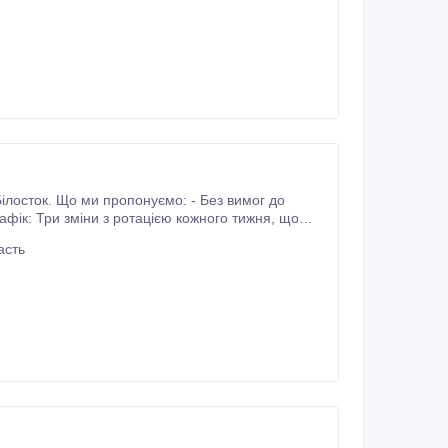
Без вимог до
ік: Три зміни з ротацією кожного тижня, що
іб до 26 років: 28, 10 злотих брутто (приблизно 22, 69 злотих нетто).
асть