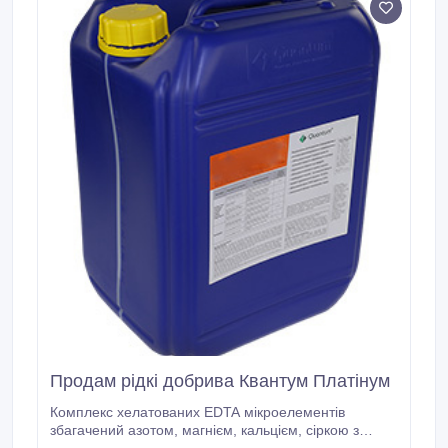
Продам рідкі добрива Квантум Платінум
Комплекс хелатованих EDTA мікроелементів
збагачений азотом, магнієм, кальцієм, сіркою з