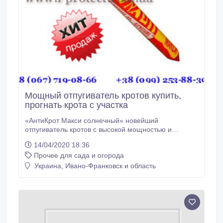
Мощный отпугиватель кротов купить,
прогнать крота с участка
«АнтиКрот Макси солнечный» новейший
отпугиватель кротов с высокой мощностью и
эффективностью. Ультразвуковой отпугиватель
14/04/2020 18:36
предназначен для борьбы с кротами, защиты от их
Прочее для сада и огорода
разрушительной деятельности садовых участков,
огородов, газонов или цветочных клумб.Излучения,
Украина, Ивано-Франковск и область
которые издает прибор подают для кротов сигнал
опасности, именно поэтому кроты стараются как
можно скорее покинуть территорию, на которую
распространяется ультразвук.