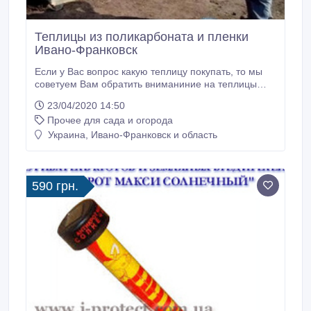
Теплицы из поликарбоната и пленки
Ивано-Франковск
Если у Вас вопрос какую теплицу покупать, то мы
советуем Вам обратить вниманиние на теплицы
покрытую сотовым поликарбонатом, на наш взгляд,
23/04/2020 14:50
это сейчас лучшее решение, которое предлагается
Прочее для сада и огорода
на рынке теплиц. Теплицы из поликарбоната,
арочные, размеры 3*4, 3*6, 3*8, 3*10 и т.д. Выcота 2
Украина, Ивано-Франковск и область
м. Расстояние между дугами 1м.
590 грн.