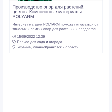
Производство опор для растений,
цветов. Композитные материалы
POLYARM
Интернет магазин POLYARM поможет отказаться от
тяжелых и ломких опор для растений и предлагает
широкий выбор опор и колышек для растений из
15/09/2022 12:39
композитных материалов. Производим Опоры и
Прочее для сада и огорода
колышки для растений из композитных материалов
Polyarm. Цены от производителя с доставкой в
Украина, Ивано-Франковск и область
любой регион Украины. Опоры для растений от
производителя - НПК “Композит” не требуют особых
условий хранения.