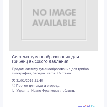
Система туманообразования для
грибниц высокого давления
Продам систему туманообразования для грибов,
типографий, беседок, кафе. Система
туманообразователя - это эффективная система
31/01/2016 21:40
для повышения влажности до 98%, охлаждения в
Прочее для сада и огорода
летнее время. Система туманообразования
высокого давление продается по цене от 5000
Украина, Ивано-Франковск и область
гривен за комплект, в который входит насос
высокого давления, форсунки высокого давления с
фитингами и труба высокого давления.