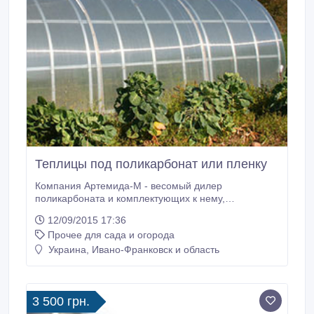
Теплицы под поликарбонат или пленку
Компания Артемида-М - весомый дилер
поликарбоната и комплектующих к нему,
предлагает большой выбор сотового и монолитного
12/09/2015 17:36
поликарбоната, ведущих мировых производителей ,
Прочее для сада и огорода
по адекватным ценам.Большой выбор
поликарбонатного и алюминиевого профиля,
Украина, Ивано-Франковск и область
теплицы под пленку и поликарбонат , по ценам
производителя из профильной стальной трубы,
оцинкованного М -профиля и алюминиевого
профиля, пленку тепличную, различные аксессуары
3 500 грн.
для крепления и эксплуатации поликарбоната.