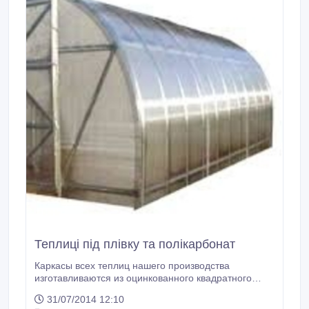
Теплиці під плівку та полікарбонат
Каркасы всех теплиц нашего производства
изготавливаются из оцинкованного квадратного
профиля сечением 20х30mm Основной каркас
31/07/2014 12:10
теплицы имеет следующие размеры: ширина – 3м,