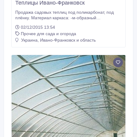
Теплицы Ивано-Франковск
Продажа садовых теплиц под поликарбонат, под
плёнку. Материал каркаса: -м-образный
оцинкованный профиль, -стальная профильная
02/12/2015 13:54
труба, покрытая цинком(«горячее цинкование»),
Прочее для сада и огорода
-алюминиевый профиль. Габаритные размеры
теплиц Ш*Д*В (м.) : 3*4*2 3*6*2 3*8*2 3*10*2 3*6*2.15
Украина, Ивано-Франковск и область
4*6*2.15 Производство теплиц нестандартных
размеров.