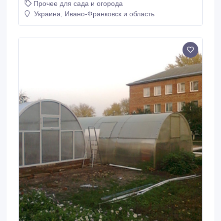
Прочее для сада и огорода
высота – 2, 1м, длина – 6м. Теплица комплектуется
одной дверью и одной форточкой. По желанию
Украина, Ивано-Франковск и область
клиента можно укомплектовать дополнительной
форточкой или дверью.