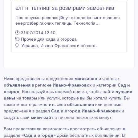
елітні теплиці за розмірами замовника
Пропонуємо революційну технологію виготовлення
енергозберігаючих теплиць. Технологія
виготовлення відрізняється поліпшеною
31/07/2014 12:10
теплоізоляцією, світлопроникністю, захистом від УФ-
Прочее для сада и огорода
променів, удароміцністю, вогнестійкістю. Споруди
виготовлюються під потреби і вимоги замовника: від
Украина, Ивано-Франковск и область
промислових теплиць, зимових садів, до невеликих
дачних теплиць.
Ниже представлены предложения
магазинов
и частные
объявления
в регионе
Ивано-Франковск
и категории
Сад и
огород
. Воспользуйтесь формой поиска, чтобы найти
лучшие
цены
на товары или услуги, которые вы бы хотели купить. Вы
также можете разместить свои
объявления
или ценовые
предложения в раздел
Сад и огород Ивано-Франковск
и
создать свой
мини-сайт
в течение нескольких минут.
Вам предоставили возможность просмотреть объявления в
разделе
«Сад и огород»
доски бесплатных объявлений. В