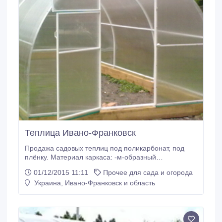
Теплица Ивано-Франковск
Продажа садовых теплиц под поликарбонат, под
плёнку. Материал каркаса: -м-образный
оцинкованный профиль(0.75 мм); -стальная
01/12/2015 11:11
Прочее для сада и огорода
профильная труба, покрытая цинком(20*20*2 мм);
Украина, Ивано-Франковск и область
-алюминиевая профильная труба(20*20*2 мм).
Габаритные размеры теплиц Ш*Д*В (м.) : 3*4(6, 8,
10, 12)*2 4*6(8, 10, 12)*2.15 Производство теплиц
нестандартных размеров.