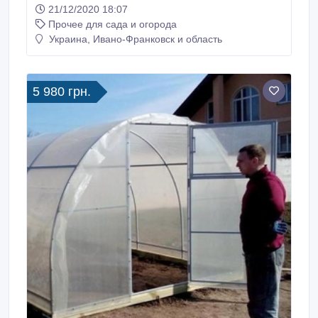
метою активації фотосинтезу та амінокислотами
21/12/2020 18:07
для підвищення стресостійкості рослин. Призначене
Прочее для сада и огорода
для позакореневого підживлення зернових,
технічних, плодоовочевих та ягідних культур
Украина, Ивано-Франковск и область
протягом всього вегетаційного періоду.
5 980 грн.