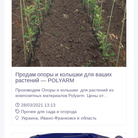
Продам опоры и колышки для ваших
растений — POLYARM
Производим Опоры и колышки для растений из
композитных материалов Polyarm. Цены от
производителя с доставкой в любой регион
28/03/2021 13:13
Украины. Интернет магазин POLYARM поможет
Прочее для сада и огорода
отказаться от тяжелых и ломких опор для растений
и предлагает широкий выбор опор и колышек для
Украина, Ивано-Франковск и область
растений из композитных материалов. Опоры для
растений от производителя — НПК «Композит» не
требуют особых условий хранения.