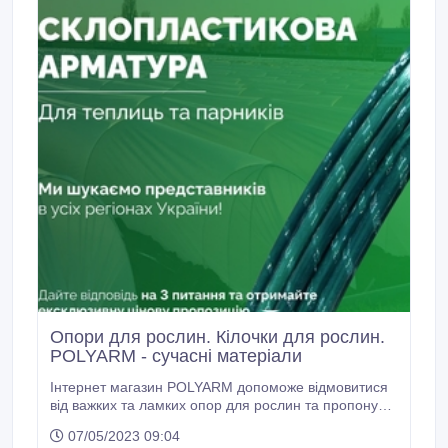
Опори для рослин. Кілочки для рослин.
POLYARM - сучасні матеріали
Інтернет магазин POLYARM допоможе відмовитися
від важких та ламких опор для рослин та пропонує
широкий вибір опор та кілочків для рослин з
07/05/2023 09:04
композитних матеріалів. Опори та кілочки для