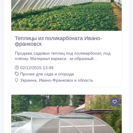
Теплицы из поликарбоната Ивано-
франковск
Продажа садовых теплиц под поликарбонат, под
плёнку. Материал каркаса: -м-образный
оцинкованный профиль(0.75 мм); -стальная
02/12/2015 13:49
профильная труба, покрытая цинком(20*20*2 мм);
Прочее для сада и огорода
-алюминиевая профильная труба(20*20(30)*2 мм).
Габаритные размеры теплиц Ш*Д*В (м.) : 3*4*2 3*6*2
Украина, Ивано-Франковск и область
3*8*2 3*10*2 3*6*2.15 4*6*2.