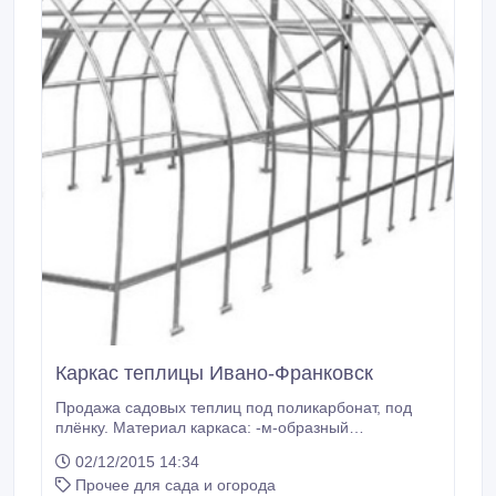
Каркас теплицы Ивано-Франковск
Продажа садовых теплиц под поликарбонат, под
плёнку. Материал каркаса: -м-образный
оцинкованный профиль(0.75 мм); -стальная
02/12/2015 14:34
профильная труба, покрытая цинком(20*20*2 мм);
Прочее для сада и огорода
-алюминиевая профильная труба(20*20(30)*2 мм).