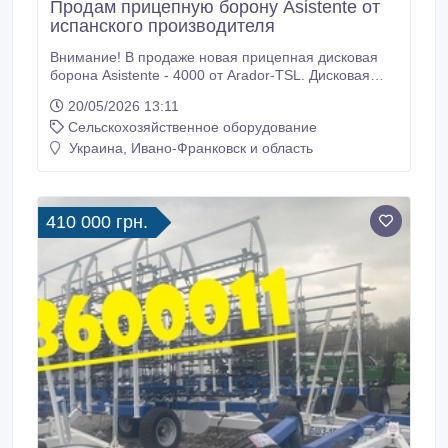
Продам прицепную борону Asistente от
испанского производителя
Внимание! В продаже новая прицепная дисковая
борона Asistente - 4000 от Arador-TSL. Дисковая
борона, с возможностью регулировки передней
20/05/2026 13:11
балки дисков, предназначена для лущения
Сельскохозяйственное оборудование
пожнивных остатков и обработки почвы после
посевов. По всем вопросам обращайтесь по номеру
Украина, Ивано-Франковск и область
0503600011..
410 000 грн.