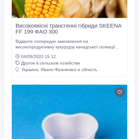
Високоякісні трансгенні гібриди SKEENA
FF 199 ФАО 300
Відкрите попереднє замовлення на
високопродуктивну кукурудзу канадської селекції
SKEENA FF 199 ФАО 300 та SEDONA ВТ 166 ФАО
04/09/2020 15:12
250. ВІДМІННІ ОСОБЛИВОСТІ: - Відрізняються
Другое в сельском хозяйстве
підвищеною посухостійкістю для кукурудзи + 62 С0.
- Характеризуються стійкістю до абіотичних стресів,
Украина, Ивано-Франковск и область
добре переносять приморозки в стадії повного
розвитку рослини до - 12 С0.