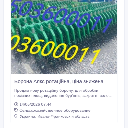
Борона Аякс ротаційна, ціна знижена
Продам нову ротаційну борону, для обробки
посівних площ, видалення бур’янів, закриття вологи,
та знищення ґрунтової кірки. Особливості: борона
14/05/2026 07:44
складається з двох борін по 6 метрів, працювати
Сельскохозяйственное оборудование
можна як однією бороною, так і двома одразу,
разом її довжина складає 12 метрів. робочий орган -
Украина, Ивано-Франковск и область
окремо литий, з лопаткою агетується з трактором
потужністю від 120 л.