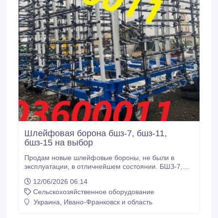
Шлейфовая борона бшз-7, бшз-11,
бшз-15 на выбор
Продам новые шлейфовые бороны, не были в
эксплуатации, в отличнейшем состоянии. БШЗ-7,
БШЗ-11, БШЗ-15, выполнены из профильной трубы
12/06/2026 06:14
120х80х6 мм та 120х120х8 мм. Рабочие шлейфы
Сельскохозяйственное оборудование
соединены плавающими звеньями, что
обеспечивает качественное копирование рельефа,
Украина, Ивано-Франковск и область
подходит для работы в любом климате. Оснащены