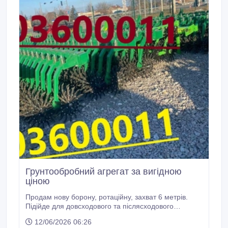
Грунтообробний агрегат за вигідною
ціною
Продам нову борону, ротаційну, захват 6 метрів.
Підійде для довсходового та післясходового
боронування посівів польових культур (зернових,
12/06/2026 06:26
просапних, технічних). Справиться з задачами