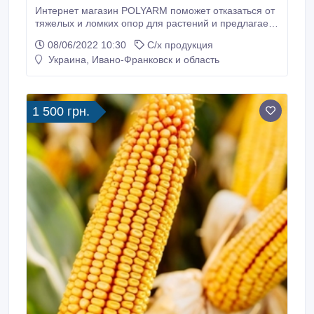
Интернет магазин POLYARM поможет отказаться от
тяжелых и ломких опор для растений и предлагает
широкий выбор опор и колышек для растений из
08/06/2022 10:30
С/х продукция
композитных материалов. Производим Опоры и
Украина, Ивано-Франковск и область
колышки для растений из композитных материалов
Polyarm. Цены от производителя с доставкой в
любой регион Украины. Опоры для растений от
производителя - НПК “Композит” не требуют особых
1 500 грн.
условий хранения.