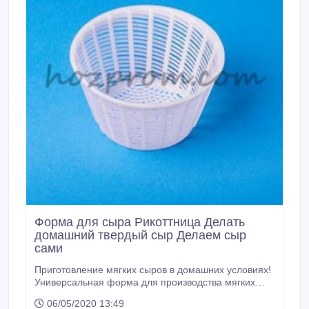
Форма для сыра Рикоттница Делать
домашний твердый сыр Делаем сыр
сами
Приготовление мягких сыров в домашних условиях!
Универсальная форма для производства мягких
сыров, отцеживания сыворотки, получения творога.
06/05/2020 13:49
Конусная форма идеально подходит для