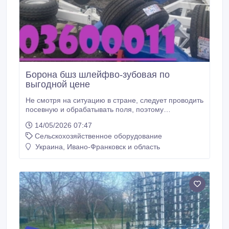
Борона бшз шлейфво-зубовая по
выгодной цене
Не смотря на ситуацию в стране, следует проводить
посевную и обрабатывать поля, поэтому
предлагаем вам качественные шлейфовые зубные
14/05/2026 07:47
бороны БШЗ-7, БШЗ-11, БШЗ-15. Зубовые
Сельскохозяйственное оборудование
шлейфовые бороны отлично подойдут для
обработки грунта с точным копированием рельефа
Украина, Ивано-Франковск и область
и качественной обработкой поля. Составление
рабочих секций бороны в транспортное положение
обеспечивает оптимальные габариты для легкой
транспортировки агрегата к месту выполнения
технологического процесса по дорогам общего
назначения.