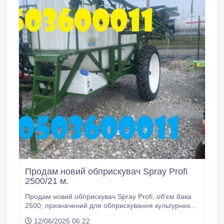
Продам новий обприскувач Spray Profi
2500/21 м.
Продам новий обприскувач Spray Profi, об'єм бака
2500, призначений для обприскування культурних
рослин, відрізняється високою універсальністю.
12/06/2026 06:22
Захищає культурні рослини від шкідників. Він