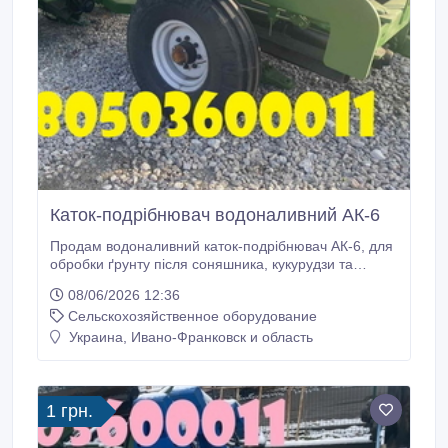
Каток-подрібнювач водоналивний АК-6
Продам водоналивний каток-подрібнювач АК-6, для
обробки ґрунту після соняшника, кукурудзи та
стерні. Завдяки робочій ширині 6 метрів та масі
08/06/2026 12:36
1780 кг, він легко агрегатується з тракторами
Сельскохозяйственное оборудование
потужністю 80-90 к.с. Подрібнення рослинних
залишків та часткове мульчування дозволяє
Украина, Ивано-Франковск и область
зберігати вологу, регулювати температуру ґрунту,
стримувати активне зростання бур'янів, захищати
від вивітрювання та збагачувати ґрунт органікою.
1 грн.