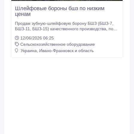
Шлейфовые бороны бшз по низким
ценам
Продам зубную-шлейфовую борону БШЗ (БШЗ-7,
БШЗ-11, БШЗ-15) качественного производства, по
демократичной цене. Рамная конструкция бороны
12/06/2026 06:25
изготовлена ​​из качественной профильной трубы,
Сельскохозяйственное оборудование
что гарантирует надежную и длительную
эксплуатацию агрегата. Рабочие шлейфы
Украина, Ивано-Франковск и область
соединены плавающими звеньями, что
обеспечивает качественное копирование рельефа
обрабатываемого поля.