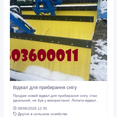
Відвал для прибирання снігу
Продам новий відвал для прибирання снігу, стан
ідеальний, не був у використанні. Лопата-відвал
виготовлена з якісних матеріалів, в основі надміцний
08/06/2026 12:35
метал, та гумовий амортизатор товщиною до 40 мм.
Другое в сельском хозяйстве
Агетується з тракторами МТЗ та ЮМЗ, потужністтю