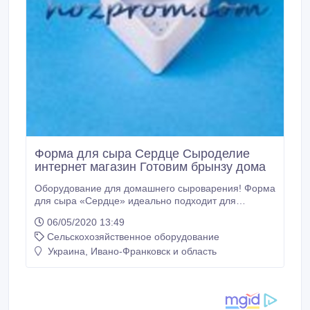
Форма для сыра Сердце Сыроделие
интернет магазин Готовим брынзу дома
Оборудование для домашнего сыроварения! Форма
для сыра «Сердце» идеально подходит для
приготовления всех типов мягких сыров.
06/05/2020 13:49
Производится в Украине из пищевого полиэтилена
Сельскохозяйственное оборудование
низкого давления. Без запаха. Диаметр 100 мм.,
высота 65 мм., ширина 105 мм. Выход продукции 0,
Украина, Ивано-Франковск и область
15-0, 25 кг. готового продукта. Качество товара и
выполнение своих обязательств гарантируем.