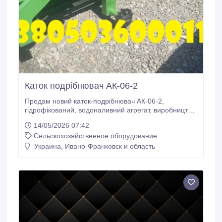
Каток подрібнювач АК-06-2
Продам новий каток-подрібнювач АК-06-2,
гідрофікований, водоналивний агрегат, виробництва
АгроКвартал. Підходить для обробки грунта з ціллю:
14/05/2026 07:42
провести подрібнення рослинних рештків після
Сельскохозяйственное оборудование
кукурудзи, соняшника та інших рослин. Частково
мульчує грунт, підходить випарювання надлишкової
Украина, Ивано-Франковск и область
вологи та контролю температури поверхневого
шару.