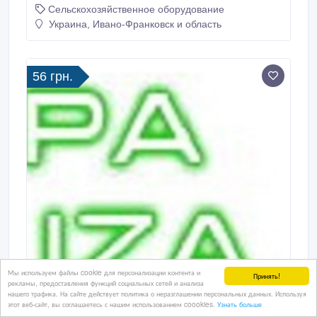
Сельскохозяйственное оборудование
приготовления традиционного сыра "Рикотто".
Эффективна для качественного оттока сыворотки и
Украина, Ивано-Франковск и область
производства нежных классических итальянских
мягких сыров.
56 грн.
Мы используем файлы cookie для персонализации контента и
Принять!
рекламы, предоставления функций социальных сетей и анализа
нашего трафика. На сайте действует политика о неразглашении персональных данных. Используя
этот веб-сайт, вы соглашаетесь с нашим использованием coookies.
Узнать больше