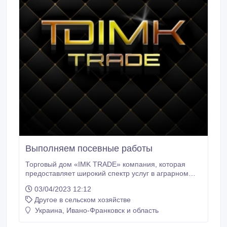
Выполняем посевные работы
Торговый дом «IMK TRADE» компания, которая
предоставляет широкий спектр услуг в аграрном
бизнесе. Мы предлагаем такие услуги: - обработке
03/04/2023 12:12
грунта - выполняем посевные работы -
Другое в сельском хозяйстве
опрыскивание - уборку урожая - охрана и
сопровождение урожая - продажа
Украина, Ивано-Франковск и область
сельскохозяйственной продукции - продажа и