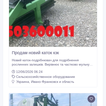
Продам новий каток кзк
Новий каток-подрібнювач для подрібнення
рослинних залишків. Вирівнює та частково мульчує
поверхню землі, подрібнює залишки рослин, сприяє
12/06/2026 06:24
затримці випаровування вологи, здійснює
Сельскохозяйственное оборудование
регулювання температурних показників ґрунту,
перешкоджає зростанню бур'янів, захищає ґрунт від
Украина, Ивано-Франковск и область
вивітрювання, насичує ґрунт органікою.