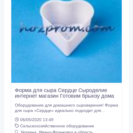
Форма для сыра Сердце Сыроделие
интернет магазин Готовим брынзу дома
Оборудование для домашнего сыроварения! Форма
для сыра «Сердце» идеально подходит для
приготовления всех типов мягких сыров.
06/05/2020 13:49
Производится в Украине из пищевого полиэтилена
Сельскохозяйственное оборудование
низкого давления. Без запаха. Диаметр 100 мм.,
высота 65 мм., ширина 105 мм. Выход продукции 0,
Украина, Ивано-Франковск и область