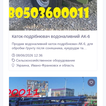
Каток-подрібнювач водоналивний АК-6
Продам водоналивний каток-подрібнювач АК-6, для
обробки ґрунту після соняшника, кукурудзи та
стерні. Завдяки робочій ширині 6 метрів та масі
08/06/2026 12:36
1780 кг, він легко агрегатується з тракторами
Сельскохозяйственное оборудование
потужністю 80-90 к.с. Подрібнення рослинних
залишків та часткове мульчування дозволяє
Украина, Ивано-Франковск и область
зберігати вологу, регулювати температуру ґрунту,
стримувати активне зростання бур'янів, захищати
від вивітрювання та збагачувати ґрунт органікою.