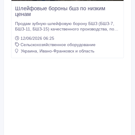
Шлейфовые бороны бшз по низким
ценам
Продам зубную-шлейфовую борону БШЗ (БШЗ-7,
БШЗ-11, БШЗ-15) качественного производства, по
демократичной цене. Рамная конструкция бороны
12/06/2026 06:25
изготовлена ​​из качественной профильной трубы,
Сельскохозяйственное оборудование
что гарантирует надежную и длительную
эксплуатацию агрегата. Рабочие шлейфы
Украина, Ивано-Франковск и область
соединены плавающими звеньями, что
обеспечивает качественное копирование рельефа
обрабатываемого поля.