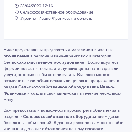
сельхозтехники. Обратившись к нам, вы сможете
28/04/2020 12:16
купить трактор, мотоблок, мотокультиватор, а также
Сельскохозяйственное оборудование
другую спецтехнику для этой отрасли. В нашем
ассортименте вы найдете продукцию таких
Украина, Ивано-Франковск и область
известных на украинском рынке спецтехники
торговых марок, как Кентавр, Зубр, Зiрка, Forte.
Ниже представлены предложения
магазинов
и частные
объявления
в регионе
Ивано-Франковск
и категории
Сельскохозяйственное оборудование
. Воспользуйтесь
формой поиска, чтобы найти
лучшие цены
на товары или
услуги, которые вы бы хотели купить. Вы также можете
разместить свои
объявления
или ценовые предложения в
раздел
Сельскохозяйственное оборудование Ивано-
Франковск
и создать свой
мини-сайт
в течение нескольких
минут.
Вам предоставили возможность просмотреть объявления в
разделе
«Сельскохозяйственное оборудование »
доски
бесплатных объявлений. В данном разделе вы можете найти
частные и деловые
объявления
на тему
продажи