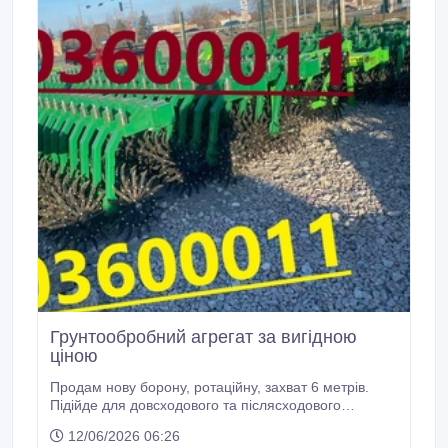
Грунтообробний агрегат за вигідною
ціною
Продам нову борону, ротаційну, захват 6 метрів.
Підійде для довсходового та післясходового
боронування посівів польових культур (зернових,
12/06/2026 06:26
просапних, технічних). Справиться з задачами