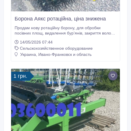
Борона Аякс ротаційна, ціна знижена
Продам нову ротаційну борону, для обробки
посівних площ, видалення бур’янів, закриття вологи,
та знищення ґрунтової кірки. Особливості: борона
14/05/2026 07:44
складається з двох борін по 6 метрів, працювати
Сельскохозяйственное оборудование
можна як однією бороною, так і двома одразу,
разом її довжина складає 12 метрів. робочий орган -
Украина, Ивано-Франковск и область
окремо литий, з лопаткою агетується з трактором
потужністю від 120 л.
1 грн.