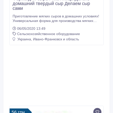
домашний твердый сыр Делаем сыр
сами
Приготовление мягких сыров в домашних условиях!
Универсальная форма для производства мягких
сыров, отцеживания сыворотки, получения творога.
06/05/2020 13:49
Конусная форма идеально подходит для
Сельскохозяйственное оборудование
приготовления традиционного сыра "Рикотто".
Эффективна для качественного оттока сыворотки и
Украина, Ивано-Франковск и область
производства нежных классических итальянских
мягких сыров.
56 грн.