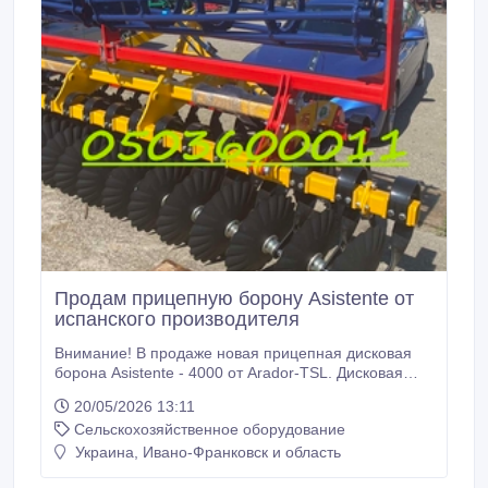
Продам прицепную борону Asistente от
испанского производителя
Внимание! В продаже новая прицепная дисковая
борона Asistente - 4000 от Arador-TSL. Дисковая
борона, с возможностью регулировки передней
20/05/2026 13:11
балки дисков, предназначена для лущения
Сельскохозяйственное оборудование
пожнивных остатков и обработки почвы после
посевов. По всем вопросам обращайтесь по номеру
Украина, Ивано-Франковск и область
0503600011..