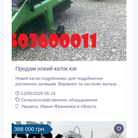
Продам новий каток кзк
Новий каток-подрібнювач для подрібнення
рослинних залишків. Вирівнює та частково мульчує
поверхню землі, подрібнює залишки рослин, сприяє
12/06/2026 06:24
затримці випаровування вологи, здійснює
Сельскохозяйственное оборудование
регулювання температурних показників ґрунту,
перешкоджає зростанню бур'янів, захищає ґрунт від
Украина, Ивано-Франковск и область
вивітрювання, насичує ґрунт органікою.
388 000 грн.