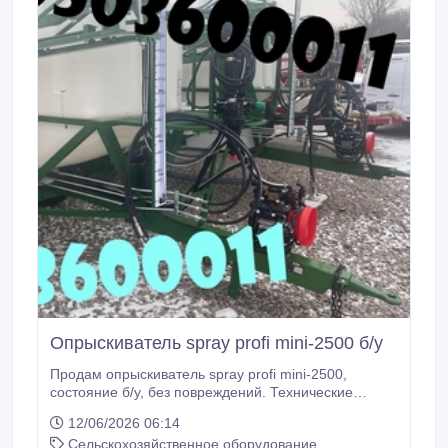
Опрыскиватель spray profi mini-2500 б/у
Продам опрыскиватель spray profi mini-2500,
состояние б/у, без повреждений. Технические
характеристики: Ширина захвата , м 21 Бак, л
12/06/2026 06:14
2000/2500 Насос Annovi Reverberi , л/мин 160 Шины
Сельскохозяйственное оборудование
8.5 R32 Ширина колеи, мм 1400-1800 Клиренс, мм