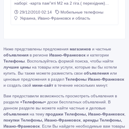
наборі: -карта пам"яті М2 на 2 гіга.( перехідник)
(гарантія 5 місяців) -оригінальний blutooth SONY
29/12/2010 02:14
Мобильные телефоны
гарнітур.(гарантія) -зарядне оригінальне шнур USB
Украина, Ивано-Франковск и область
драйвера..
Ниже представлены предложения
магазинов
и частные
объявления
в регионе
Ивано-Франковск
и категории
Телефоны
. Воспользуйтесь формой поиска, чтобы найти
лучшие цены
на товары или услуги, которые вы бы хотели
купить. Вы также можете разместить свои
объявления
или
ценовые предложения в раздел
Телефоны Ивано-Франковск
и создать свой
мини-сайт
в течение нескольких минут.
Вам предоставили возможность просмотреть объявления в
разделе
«Телефоны»
доски бесплатных объявлений. В
данном разделе вы можете найти частные и деловые
объявления
на тему
продажи Телефоны, Ивано-Франковск
,
покупки Телефоны, Ивано-Франковск
,
аренды Телефоны,
Ивано-Франковск
. Если Вы найдете необходимые вам товары