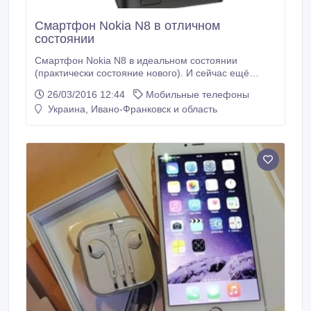
Смартфон Nokia N8 в отличном
состоянии
Смартфон Nokia N8 в идеальном состоянии
(практически состояние нового). И сейчас ещё
может потягаться с современными смартфонами. В
26/03/2016 12:44
Мобильные телефоны
комплекте зарядное устройство и оригинальная
Украина, Ивано-Франковск и область
гарнитура. Возможен небольшой торг. Экран: 3, 5
дюйма, 640x360 пикселей AMOLED. Процессор: 680
МГц, ARM 11. Платформа: Symbian Belle.