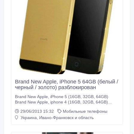
Brand New Apple, iPhone 5 64GB (белый /
черный / золото) разблокирован
Brand New Apple, iPhone 5 (16GB, 32GB, 64GB)
Brand New Apple, iphone 4 (16GB, 32GB, 64GB)
Новый Samsung Galaxy S4 Apple, Ipad 3 Wi-Fi + 4G
29/06/2013 15:32
Мобильные телефоны
64GB Цена по договоренности: Чат BBM #:
Украина, Ивано-Франковск и область
2951ED3C SKYPE: electstore01 Товары Состояние:
новые, оригинальные, разблокирован, завод
запечатанный (отлично работает с любой сим