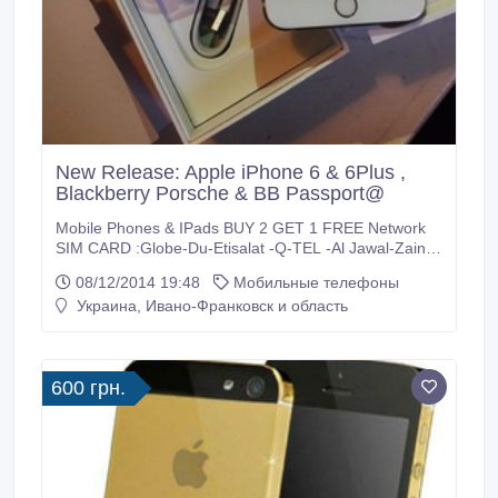
New Release: Apple iPhone 6 & 6Plus ,
Blackberry Porsche & BB Passport@
Mobile Phones & IPads BUY 2 GET 1 FREE Network
SIM CARD :Globe-Du-Etisalat -Q-TEL -Al Jawal-Zain-
Viva-B-Mobile-Batelco many more NOTE ALL
08/12/2014 19:48
Мобильные телефоны
BLACKBERRY COMES WITH ARABIC KEYPAD
Украина, Ивано-Франковск и область
=============== Brand New Original ftory unlocked
mobile phones comes with full accessories, 1 year
international warranty and 6 months guarantee Huge
Product Range 24/7 Online Support Fast Shipping
600 грн.
Guaranteed Safety and Security Assured No Extra
Charges e.