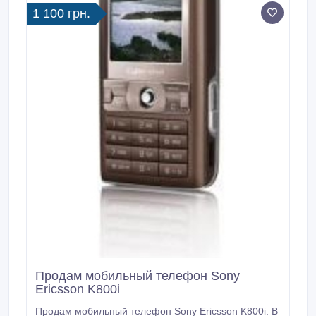
сетевая карта в комплекте), поставляется с
1 100 грн.
комплектом принадлежностей, а также с 1 год
международной гарантии от производителя.
Продам мобильный телефон Sony
Ericsson K800i
Продам мобильный телефон Sony Ericsson K800i. В