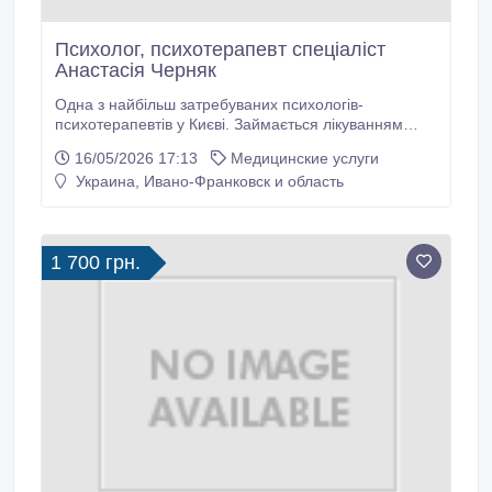
Психолог, психотерапевт спеціаліст
Анастасія Черняк
Одна з найбільш затребуваних психологів-
психотерапевтів у Києві. Займається лікуванням
депресії, порушень сну, неконтрольованої агресії,
16/05/2026 17:13
Медицинские услуги
дратівливості, панічних нападів, страхів, стресу та
Украина, Ивано-Франковск и область
розладів складних життєвих обставин (конфлікти в
сім'ї, на роботі, тяжка хвороба, розрив стосунків,
втрата чи розлучення).
1 700 грн.