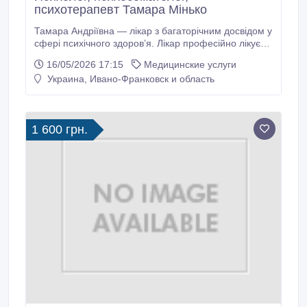
психотерапевт Тамара Мінько
Тамара Андріївна — лікар з багаторічним досвідом у
сфері психічного здоров’я. Лікар професійно лікує
психологічні проблеми та захворювання: різні
16/05/2026 17:15
Медицинские услуги
страхи, тривога, нав'язливі дії та думки, порушення
Украина, Ивано-Франковск и область
поведінки, агресія, конфліктність, асоціальна
поведінка, головний біль, мігрень, порушення сну,
синдром хронічної втоми, невроз, психоз,
алкоголізм, манія переслідування, психічні розлади ,
1 600 грн.
жахи під час сну, хронічна втома, розлади
особистості та поведінки, шизоафективний розлад,
шизофренія, гострі психотичні стани, депресивний
розлад, депресивна реакція, післяпологова
депресія, наркотична залежність, біполярний
розлад, безсоння.