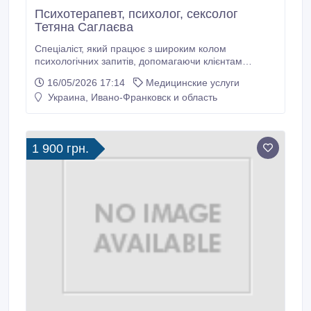
Психотерапевт, психолог, сексолог
Тетяна Саглаєва
Спеціаліст, який працює з широким колом
психологічних запитів, допомагаючи клієнтам
налагодити стосунки з собою та з іншими.
16/05/2026 17:14
Медицинские услуги
Проводить індивідуальні консультації, консультації
Украина, Ивано-Франковск и область
сімейних пар. Конфлікти у сім’ї чи стосунках із
партнером. Кризи у стосунках. Відчуття страху,
тривоги, горя, провини, сорому, образи та інших.
1 900 грн.