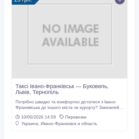
Таксі Івано-Франківськ — Буковель,
Львів, Тернопіль
Потрібно швидко та комфортно дістатися з Івано-
Франківська до іншого міста чи курорту? Замовляйте
надійне міжміське таксі з прозорою ціною та
10/05/2026 14:59
Перевозки
зручним сервісом. Ми здійснюємо поїздки з Івано-
Украина, Ивано-Франковск и область
Франківська у будь-якому напрямку та у зворотному
напрямку. Фіксована вартість трансферу — від 23
грн за 1 км.