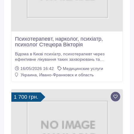
Психотерапевт, нарколог, психіатр,
психолог Стецюра Вікторія
Відома в Києві психіатр, психотерапевт через
ефективне лікування таких захворювань та
проблем: різні страхи, тривога, нав'язливі дії та
16/05/2026 16:42
Медицинские услуги
думки, безсоння, порушення поведінки, панічні
Украина, Ивано-Франковск и область
розлади, головний біль різного генезу, психічні
розлади, конфліктність, невпевненість у собі,
асоціальна поведінка , синдром хронічної втоми,
манія переслідування, жахи під час сну, хронічна
1 700 грн.
втома, неконтрольована агресія, апатія та млявість,
зміна особистості, тривожний стан.