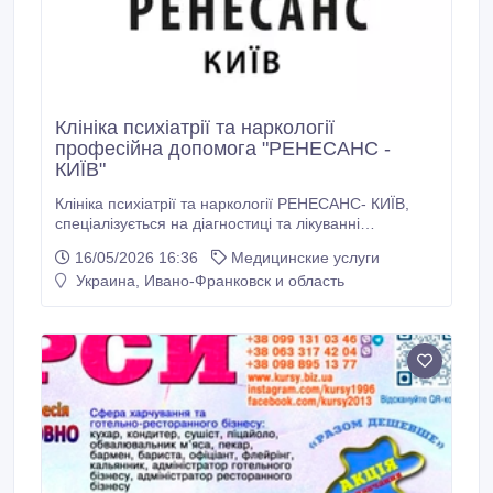
Клініка психіатрії та наркології
професійна допомога "РЕНЕСАНС -
КИЇВ"
Клініка психіатрії та наркології РЕНЕСАНС- КИЇВ,
спеціалізується на діагностиці та лікуванні
залежностей (алкоголізм, наркоманія, ігроманія),
16/05/2026 16:36
Медицинские услуги
психічних розладів (тривожні стани, депресія, ПТСР,
Украина, Ивано-Франковск и область
біполярний розлад) та психологічних кризових
станів. Наша команда складається з
висококваліфікованих психіатрів, наркологів,
психотерапевтів і клінічних психологів, які
забезпечують комплексний підхід до кожного
пацієнта.