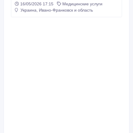
депресивними станами, емоційним вигоранням,
16/05/2026 17:15
Медицинские услуги
самооцінкою, особистісними та сімейними
Украина, Ивано-Франковск и область
труднощами. Проводить індивідуальні психологічні
консультації для дорослих. У своїй практиці поєднує
науковий підхід та сучасні психотерапевтичні
методи.