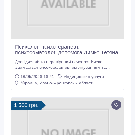
Психолог, психотерапевт,
психосоматолог, допомога Димко Тетяна
Досвідчений та перевірений психолог Києва.
Займається високоефективним лікуванням та
консультаціями пацієнтів з таких психологічних
16/05/2026 16:41
Медицинские услуги
питань, як нерозуміння, невпевненість у собі, низька
Украина, Ивано-Франковск и область
самооцінка, втрата сенсу життя, проблеми у
спілкуванні, життєві проблеми та потрясіння,
конфлікти з рідними та близькими, емоційні
проблеми.
1 500 грн.