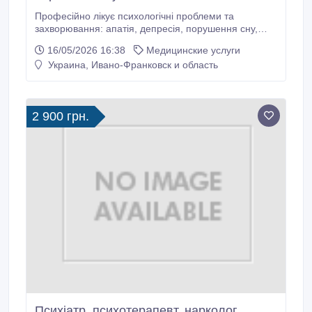
Професійно лікує психологічні проблеми та
захворювання: апатія, депресія, порушення сну,
панічні напади, порушення працездатності, уваги та
16/05/2026 16:38
Медицинские услуги
пам'яті, синдром хронічної втоми, неконтрольована
Украина, Ивано-Франковск и область
агресія, страхи та фобії. Стрес та розлади складних
життєвих обставин (конфлікти в сім'ї, на роботі,
важка хвороба, розрив відносин, втрата або
розлучення тощо).
2 900 грн.
Психіатр, психотерапевт, нарколог,