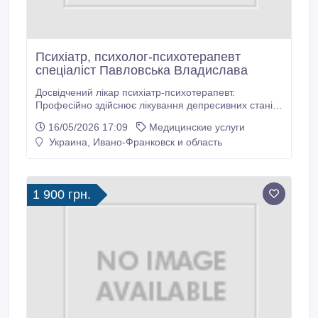
Психіатр, психолог-психотерапевт
спеціаліст Павловська Владислава
Досвідчений лікар психіатр-психотерапевт.
Професійно здійснює лікування депресивних станів,
панічних атак. Допомагає пережити розлучення,
16/05/2026 17:09
Медицинские услуги
зраду, втрату близької людини. Допомагає при
Украина, Ивано-Франковск и область
сімейній тиранії, у подоланні страху завести дитину
та психологічний супровід вагітних, також допомогає
у подоланні кризи середнього віку.
1 900 грн.