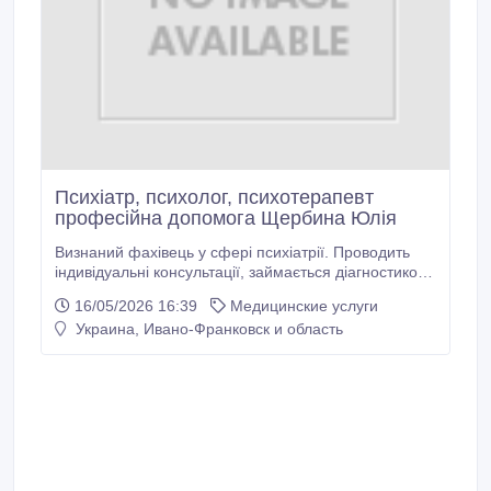
Психіатр, психолог, психотерапевт
професійна допомога Щербина Юлія
Визнаний фахівець у сфері психіатрії. Проводить
індивідуальні консультації, займається діагностикою
та лікуванням психічних та емоційних розладів у
16/05/2026 16:39
Медицинские услуги
пацієнтів. У своїй практиці використовує сучасні
Украина, Ивано-Франковск и область
підходи до лікування, поєднуючи медикаментозну
терапію з психотерапевтичною підтримкою.
Проводить індивідуальні консультації.