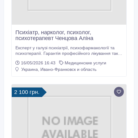
Психіатр, нарколог, психолог,
психотерапевт Ченцова Аліна
Експерт у галузі психіатрії, психофармакології та
психотерапії. Гарантія професійного лікування таких
захворювань та проблем: безсоння, панічні напади,
16/05/2026 16:43
Медицинские услуги
депресія, порушення працездатності, порушення
Украина, Ивано-Франковск и область
уваги та пам'яті, синдром хронічної втоми,
неконтрольована агресія, страхи та фобії. Стрес та
розлади складних життєвих обставин (конфлікти в
сім'ї, на роботі, важка хвороба, розрив відносин,
2 100 грн.
підвищена дратівливість, життєві кризи, алкоголізм,
проблеми у відносинах.