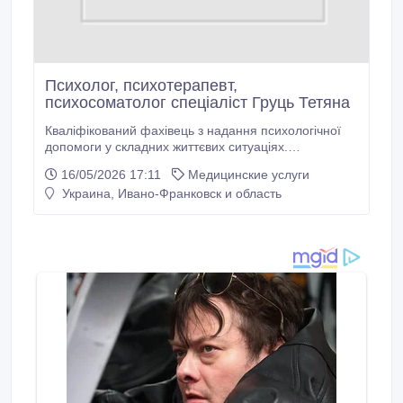
Психолог, психотерапевт,
психосоматолог спеціаліст Груць Тетяна
Кваліфікований фахівець з надання психологічної
допомоги у складних життєвих ситуаціях.
Займається прийомом пацієнтів та психологічними
16/05/2026 17:11
Медицинские услуги
консультаціями при низькій самооцінці, втраті сенсу
Украина, Ивано-Франковск и область
життя, проблемах у спілкуванні, психологічних
травмах, емоційних проблемах, життєвих проблемах
(розлучення, смерть близького), конфліктах з
рідними, невпевненості у собі тощо.