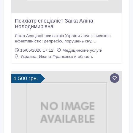
Психіатр спеціаліст Заїка Аліна
Володимирівна
Лікар Асоціації психіатрів України лікує з високою
ефективністю: депресію, порушень сну,
неконтрольовану агресію, дратівливість, панічні
16/05/2026 17:12
Медицинские услуги
напади, страхи, стрес та розлади складних життєвих
Украина, Ивано-Франковск и область
обставин (конфлікти в сім'ї, на роботі, тяжка
хвороба, розрив стосунків, втрата чи розлучення).
нав'язливі дії та думки, безсоння, порушення
поведінки, панічні розлади, головний біль різного
1 500 грн.
генезу, психічні розлади, конфліктність,
невпевненість у собі, синдром хронічної втоми,
манія переслідування, жахи під час сну,
неконтрольована агресія, апатія та млявість, зміна
особистості, стан.