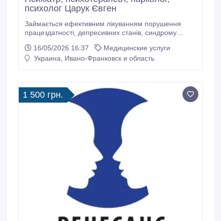
психолог Царук Євген
Займається ефективним лікуванням порушення
працездатності, депресивних станів, синдрому
хронічної втоми, страхів, тривоги, апатії та млявості,
16/05/2026 16:37
Медицинские услуги
порушення сну, шизофренії, психічних розладів в
Украина, Ивано-Франковск и область
осіб похилого та старечого віку. Лікувально-
профілактична робота серед пацієнтів
психіатричного, наркологічного профілів.
1 500 грн.