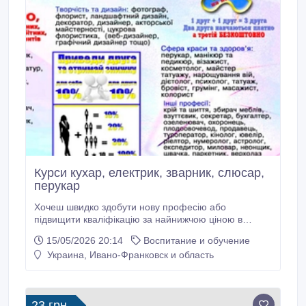
Курси кухар, електрик, зварник, слюсар,
перукар
Хочеш швидко здобути нову професію або
підвищити кваліфікацію за найнижчою ціною в
Україні? У нас ти можеш обрати будь-який напрямок
15/05/2026 20:14
Воспитание и обучение
під свої інтереси: • Сфера харчування та готельно-
Украина, Ивано-Франковск и область
ресторанний бізнес — кухар, кондитер, бармен,
бариста, офіціант, піцайоло, сушист, пекар,
адміністратор ресторану чи готелю.
23 грн.