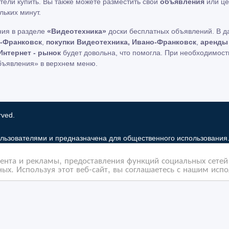
отели купить. Вы также можете разместить свои
объявления
или це
льких минут.
ния в разделе
«Видеотехника»
доски бесплатных объявлений. В д
о-Франковск
,
покупки Видеотехника, Ивано-Франковск
,
аренды
Интернет - рынок
будет довольна, что помогла. При необходимост
бъявления» в верхнем меню.
rved.
льзователями и предназначена для общественного использования
 рынок только хранит и распространяет информацию пользователей 
нта и рекламы, предоставления функций социальных сетей 
льзование частную информацию зарегистрированных пользователе
ых. Используя этот веб-сайт, вы соглашаетесь с нашим исп
бованиями закона в том случае, если объявление или любая друг
елей. Мы также не отвечаем за правила конфиденциальности сайто
ама Google Adsense Advertising Network. Чтобы узнать подробней
Контакты