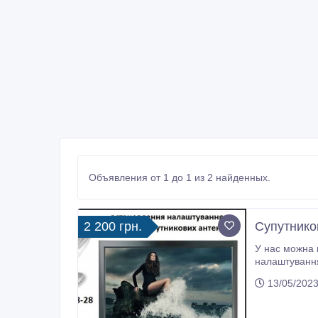
Объявления от 1 до 1 из 2 найденных.
2 200 грн.
Супутнико
У нас можна при
налаштування супут
допоможуть налаштувати, купити і встановити українське ци
13/05/2023
Франківській 