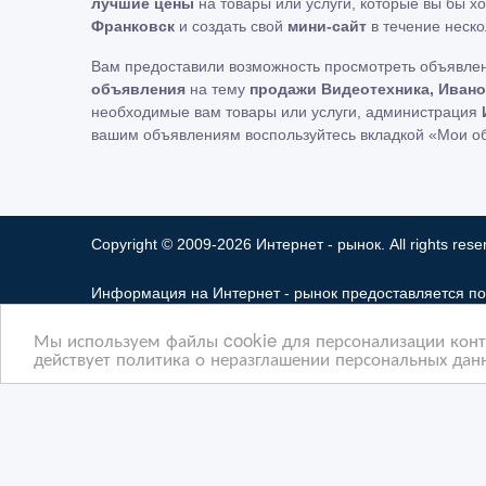
лучшие цены
на товары или услуги, которые вы бы х
Франковск
и создать свой
мини-сайт
в течение неско
Вам предоставили возможность просмотреть объявле
объявления
на тему
продажи Видеотехника, Иван
необходимые вам товары или услуги, администрация
вашим объявлениям воспользуйтесь вкладкой «Мои о
Copyright © 2009-2026 Интернет - рынок. All rights rese
Информация на Интернет - рынок предоставляется по
ответственность за ее содержимое. Сайта Интернет -
Мы используем файлы cookie для персонализации конте
Мы не продаем и не предоставляем во временное по
действует политика о неразглашении персональных данн
разглашать частную информацию в соответствии с тре
защиты прав собственности и безопасности пользоват
некоторых страницах нашего сайта представлена рекл