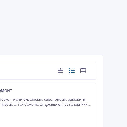
емонт
нські, європейські, замовити
установники