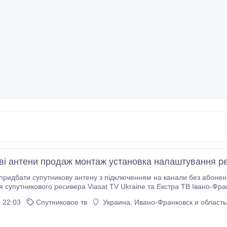
ві антени продаж монтаж установка налаштування р
дбати супутникову антену з підключенням на канали без абонентської плати украї
никового ресивера Viasat TV Ukraine та Екстра ТВ Івано-Франківськ, а так само наші досвідчені 
фрове ТВ Т2 з ресивером Т-2 в Івано-Франківську та Івано-
 22:03
Спутниковое тв
Украина, Ивано-Франковск и область
області.