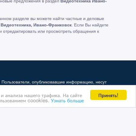
новые предложения в раздел
Видеотехника Ивано-
анном разделе вы можете найти частные и деловые
 Видеотехника, Ивано-Франковск
. Если Вы найдете
и отредактировать или просмотреть обращения к
. Пользователи, опубликовавшие информацию, несут
и не несет ответственность за ее содержимое.
Принять!
и анализа нашего трафика. На сайте
й Интернет - рынок третьим лицам. Но мы можем
ользованием coookies.
Узнать больше
ая информация ущемляет права другого лица, в целях
в, на которые ссылается Интернет - рынок. На
 о правилах конфиденциальности Google
нажмите тут
.