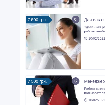
7 500 грн.
Для вас е
Удалённая работа для активных, позитивных, целе
работы необходим компьютер, интернет. Работа до
пенсионеров, домохозяек и мам в декрете. Рассматриваются соискатели на совмещение, подработку, полноценную раб
10/02/2022
7 500 грн.
Мeнeджep 
Работа заключается в оказании информационно-рекламных услуг в и
пользователя, наличие интернета, ответственное отношение к работе, желание обучаться, целеустремленность. Гр
свободный от
10/02/2022