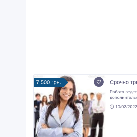
7 500 грн.
Cрочно тр
Работа ведет
дополнительного заработка. Оф
Обязанности: размещен
10/02/2022
желающих на