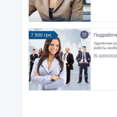
7 500 грн.
Подработк
Удалённая работа для активных, позитивных, целе
работы необходим компьютер, интернет. Работа до
пенсионеров, домохозяек и мам в декрете. Рассматриваются соискатели на совмещение, подработку, полноценную раб
10/02/2022