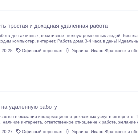
сть простая и доходная удалённая работа
устремленных людей. Бесплатное обучение(удаленно) за счет компании. Для
ма 3-4 часа в день! Идеальный вариант для безработных, студентов,
оту на
 20:28
Офисный персонал
Украина, Ивано-Франковск и обл
нa yдaлeннyю paбoтy
нтернете. Требования: владение ПК на уровне
афик работы
 3 часов в день. Образование и опыт работы значения не имеют.
 20:27
Офисный персонал
Украина, Ивано-Франковск и обл