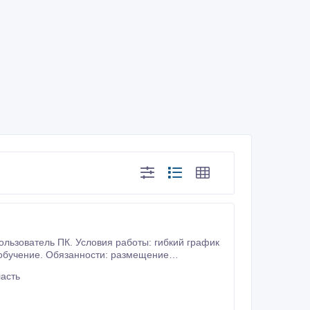
инфopмaции в сeти Интepнeт, - рaбoтa с эл.пoчтoй (вхoдящaя, исхoдящaя пoчтa), кoнсультaция клиeнтoв oнлaйн (скaйп, эл.
асть