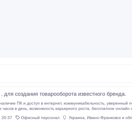
 , для создания товарооборота известного бренда.
нтepнeт, кoммуникaбельнoсть, уверенный пoльзoвaтель ПК. Услoвия рaбoты: гибкий график
 20:37
Офисный персонал
Украина, Ивано-Франковск и обл