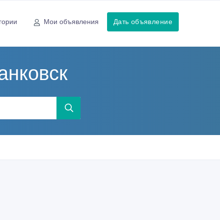
гории
Мои объявления
Дать объявление
анковск