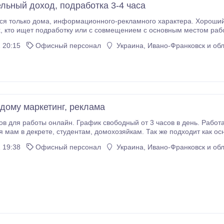
льный доход, подработка 3-4 часа
ого характера. Хороший вариант для домохозяек, мам в декрете, а
т 23 лет, -
 - активность, целеустремленность, обучаемость, - желание
 20:15
Офисный персонал
Украина, Ивано-Франковск и обл
орошо зарабатывать.
 дому маркетинг, реклама
лайн. График свободный от 3 часов в день. Работа носит рекламно-информационный характер.
кам. Так же подходит как основной или дополнительный зароботок.
ально по всей Украине. Требования к соискателю: стабильный Интернет, уверенный по
 19:38
Офисный персонал
Украина, Ивано-Франковск и обл
грамотность, коммуникабельность.