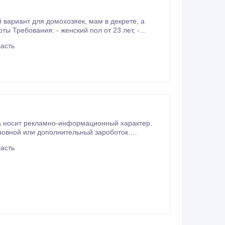
асть
льзователь ПК,
асть