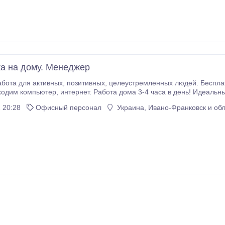
а на дому. Менеджер
устремленных людей. Бесплатное обучение(удаленно) за счет компании. Для
ма 3-4 часа в день! Идеальный вариант для безработных, студентов,
оту на
 20:28
Офисный персонал
Украина, Ивано-Франковск и обл