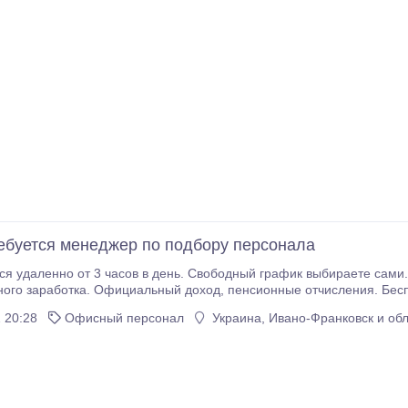
ебуется менеджер по подбору персонала
ся удаленно от 3 часов в день. Свободный график выбираете сами.
ициальный доход, пенсионные отчисления. Бесплатное онлайн обучение за счет компании.
ие информации о компании в сети интернет, дистанционное общение с партнерами, регистрация
 20:28
Офисный персонал
Украина, Ивано-Франковск и обл
 сайте компании.