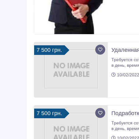
7 500 грн.
Удаленная
Требуется сотру
в день, время выбираете сами, так как график свободный.. Есть возможность карьерного роста от менеджера до директора
интернет-маг
10/02/2022
7 500 грн.
Подработк
Требуется сотру
в день, время выбираете сами, так как график свободный.. Есть возможность карьерного роста от менеджера до директора
интернет-маг
10/02/2022