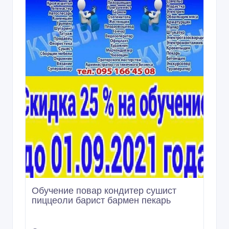
Обучение повар кондитер сушист
пиццеоли барист бармен пекарь