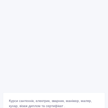
Курси сантехнік, електрик, зварник, манікюр, маляр,
кухар, візаж диплом та сертифікат .