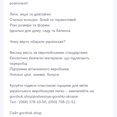
розпочато!
Легкі, міцні та довговічні.
Стильні кольори: білий та теракотовий.
Різні розміри та форми.
Ідеальні для дому, саду та балкона.
Чому варто обирати українське?
Висока якість за європейськими стандартами.
Екологічно безпечні матеріали, що підлягають
переробці.
Підтримка вітчизняного виробника.
Лояльні ціни, знижки, бонуси.
Купуйте підвісні пластикові горщики для квітів
українського виробництва легко – замовляйте на:
gorshok.shop/podvesnye-gorshki-ukraine
Тел.: (068) 378-10-50, (050) 708-21-51.
Cайт gorshok.shop