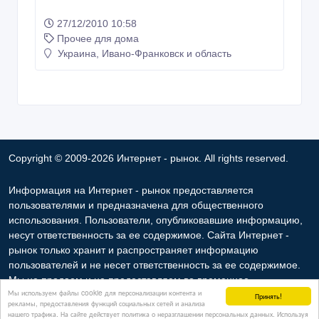
27/12/2010 10:58
Прочее для дома
Украина, Ивано-Франковск и область
Copyright © 2009-2026 Интернет - рынок. All rights reserved.
Информация на Интернет - рынок предоставляется
пользователями и предназначена для общественного
использования. Пользователи, опубликовавшие информацию,
несут ответственность за ее содержимое. Сайта Интернет -
рынок только хранит и распространяет информацию
пользователей и не несет ответственность за ее содержимое.
Мы не продаем и не предоставляем во временное
Мы используем файлы cookie для персонализации контента и
пользование частную информацию зарегистрированных
Принять!
рекламы, предоставления функций социальных сетей и анализа
пользователей Интернет - рынок третьим лицам. Но мы можем
нашего трафика. На сайте действует политика о неразглашении персональных данных. Используя